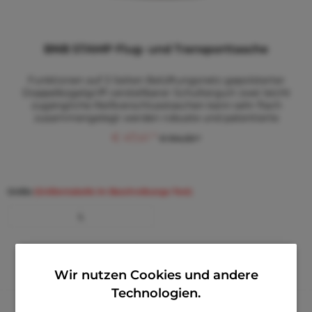
BNB STAMP Flug- und Transporttasche
Funktionen auf 3 Seiten Belüftungsnetz gepolsterter
Doppelbügelgriff verstellbarer Schultergurt zwei leicht
zugängliche Reißverschlusstaschen kann sehr flach
zusammengelegt werden robuste und patentierte
Konstruktion Material 100%...
€ 47,41 *
€ 104,30 *
Größe
(Größentabelle im Beschreibungs-Text)
L
Merken
Wir nutzen Cookies und andere
Technologien.