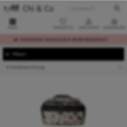
MENÜ
MERKZETTEL
MEIN KONTO
WARENKORB
Kostenloser Versand ab € 60,00 Bestellwert*
Filtern