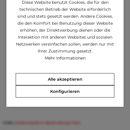
Diese Website benutzt Cookies, die für den
technischen Betrieb der Website erforderlich
sind und stets gesetzt werden. Andere Cookies,
die den Komfort bei Benutzung dieser Website
erhöhen, der Direktwerbung dienen oder die
Interaktion mit anderen Websites und sozialen
Netzwerken vereinfachen sollen, werden nur mit
Ihrer Zustimmung gesetzt.
Mehr Informationen
POSTCARD Flug- und Transporttasche
Funktionen auf 3 Seiten Belüftungsnetz gepolsterter
Alle akzeptieren
Doppelbügelgriff verstellbarer Schultergurt zwei leicht
zugängliche Reißverschlusstaschen kann sehr flach
Konfigurieren
zusammengelegt werden robuste und patentierte
Konstruktion Material 100%...
€ 39,72 *
€ 87,38 *
Größe
(Größentabelle im Beschreibungs-Text)