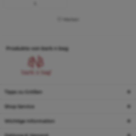
L
Merken
Produkte von bark n bag
Tipps zu Größen
Shop Service
Wichtige Information
Zahlung & Versand