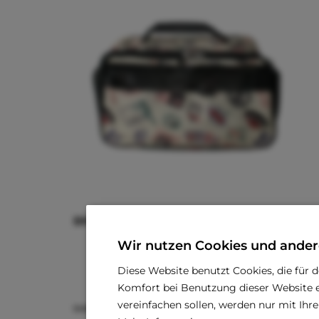
BNB STAMP Flug- und Transporttasche
Wir nutzen Cookies und ander
€ 47,41 *
€ 104,30 *
Diese Website benutzt Cookies, die für 
Komfort bei Benutzung dieser Website e
vereinfachen sollen, werden nur mit Ih
Größe
(Größentabelle im Beschreibungs-Text)