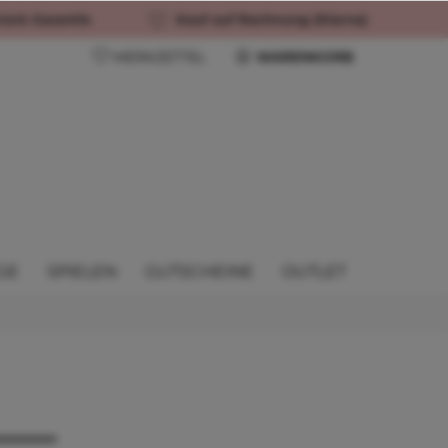
rück-Garantie
Kauf auf Rechnung (Klarna)
MERKZETTEL
WARENKORB
GE
SPIELEN
GUTSCHEINE
OUTLET