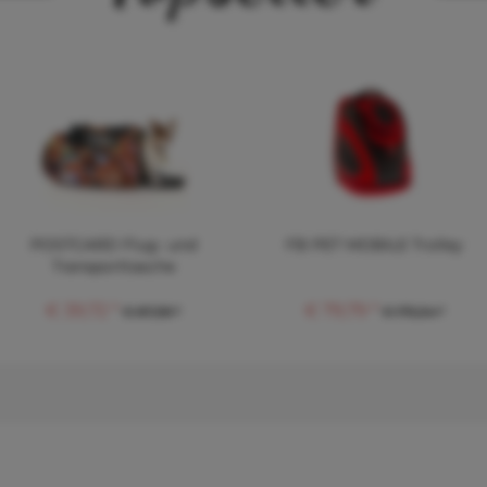
POSTCARD Flug- und
FB PET MOBILE Trolley
Transporttasche
€ 39,72 *
€ 79,79 *
€ 87,38 *
€ 175,54 *