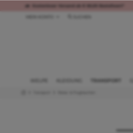
Kostenloser Versand ab € 60,00 Bestellwert*
MEIN KONTO
SUCHEN
WELPE
KLEIDUNG
TRANSPORT
G
Transport
Reise- & Flugtaschen