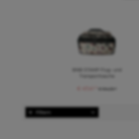
BNB STAMP Flug- und
Transporttasche
€ 47,41 *
€ 104,30 *
Filtern