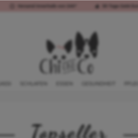
Versand innerhalb von 24h*
30 Tage Geld-Zu
ASSI
SCHLAFEN
ESSEN
GESUNDHEIT
PFLE
Topseller