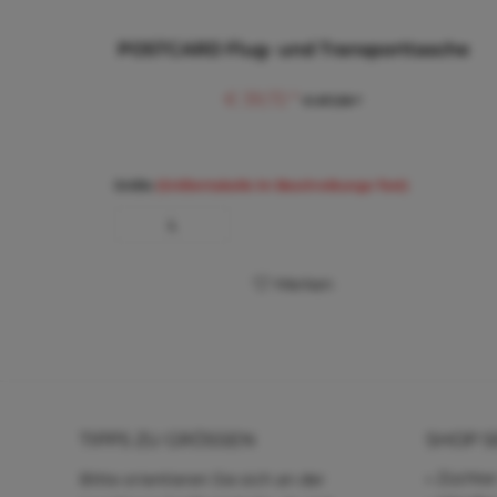
POSTCARD Flug- und Transporttasche
€ 39,72 *
€ 87,38 *
Größe
(Größentabelle im Beschreibungs-Text)
L
Merken
TIPPS ZU GRÖSSEN
SHOP S
Züchter
Bitte orientieren Sie sich an der