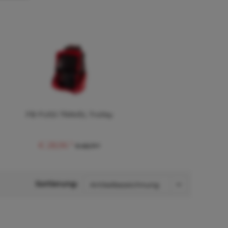
FB FUSS TRAVEL Trolley
€ 28,96 *
€ 63,71 *
Sortierung: