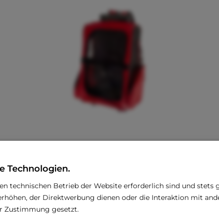
FB FUSS TRAVEL Trolley
e Technologien.
€ 28,96 *
€ 63,71 *
den technischen Betrieb der Website erforderlich sind und stets 
rhöhen, der Direktwerbung dienen oder die Interaktion mit an
rer Zustimmung gesetzt.
Farbe