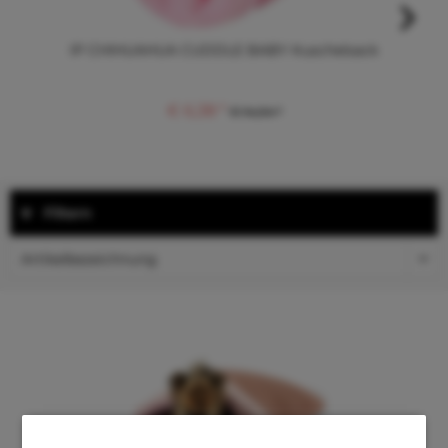
IP CHIHUAHUA CUDDLE BABY Kuschelsack
€ 6,38 *
€ 14,04 *
Filtern