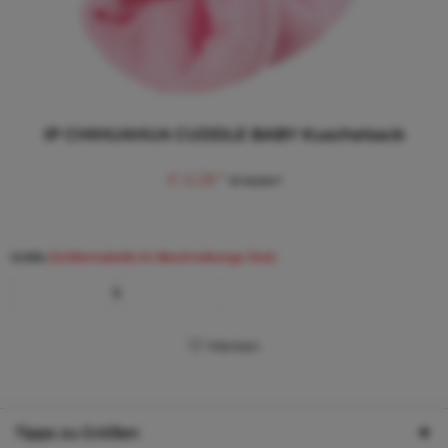
IP CHIHUAHUA CUDDLE BABY Kuschelsack
€ 6,38 *
€ 14,04 *
Größe
(Größentabelle im Beschreibungs-Text)
S
Merken
Tipps zu Größen