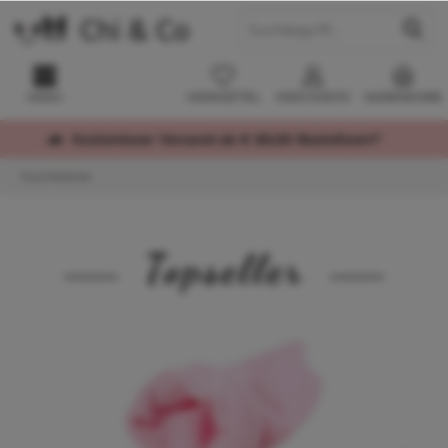
MENÜ
MERKZETTEL
MEIN KONTO
WARENKORB
Kostenloser Versand ab € 60,00 Bestellwert*
Kuschelsäcke
Topseller