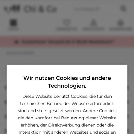
MENÜ
MERKZETTEL
MEIN KONTO
WARENKORB
Kostenloser Versand ab € 60,00 Bestellwert*
Snacks & Leckerlis
Wir nutzen Cookies und andere
Technologien.
Tipps zu Größen
Diese Website benutzt Cookies, die für den
Shop Service
technischen Betrieb der Website erforderlich
sind und stets gesetzt werden. Andere Cookies,
Wichtige Information
die den Komfort bei Benutzung dieser Website
erhöhen, der Direktwerbung dienen oder die
Zahlung & Versand
Interaktion mit anderen Websites und sozialen