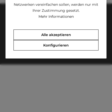
Netzwerken vereinfachen sollen, werden nur mit
Ihrer Zustimmung gesetzt.
Mehr Informationen
Kontakt
Zahlungsarten
Versandkosten
Widerrufsrecht
Alle akzeptieren
* Alle Preise inkl. gesetzl. Mehrwertsteuer zzgl.
Versandkosten
Konfigurieren
© 2026 Chi&Co - All Rights Reserved.