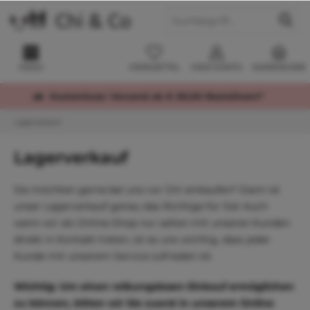
MENÜ
MERKZETTEL
MEIN KONTO
WARENKORB
Kostenloser Versand ab € 60,00 Bestellwert*
Lagerverkauf
Lagerverkauf
Sie möchten gerne bei uns vor Ort einkaufen? Dann ist
unser Lagerverkauf genau das Richtige für Sie! Auch
wenn wir als Online-Shop nur selten mit unseren Kunden
direkt in Kontakt treten, ist es uns wichtig, dass jeder
Kunde mit unserem Service zufrieden ist.
Wichtig: Um einen reibungslosen Einkauf ermöglichen
zu können, bitten wir Sie zuerst in unserem Online