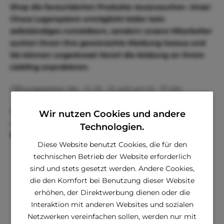
Shop die favourisierten Produkte rauszusuchen. Unser
Chaos Lagersystem ermöglicht leider kein
selbständiges rumstöbern, sondern unsere Mitarbeiter
suchen Ihnen Ihre gewünschte Kleidung heraus und
Sie können ungestresst Vorort die Keidung an Ihrem
Liebling anprobieren.
Öffnungszeiten: Mo - Fr 10 - 12 und von 14 - 17 Uhr
Wir freuen uns auf Ihren Besuch bei unserem
Wir nutzen Cookies und andere
Lagerverkauf,
Technologien.
Ihr Team von Chi&Co.
Diese Website benutzt Cookies, die für den
technischen Betrieb der Website erforderlich
sind und stets gesetzt werden. Andere Cookies,
die den Komfort bei Benutzung dieser Website
erhöhen, der Direktwerbung dienen oder die
Interaktion mit anderen Websites und sozialen
Netzwerken vereinfachen sollen, werden nur mit