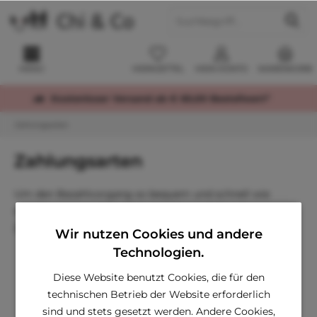
MENÜ
MERKZETTEL
MEIN KONTO
WARENKORB
Kostenloser Versand ab € 60,00 Bestellwert*
Zahlungsarten
Zahlungsarten
Um den Bezahlvorgang so bequem und schnell wie
möglich zu gestalten, bieten wir Ihnen folgende
Zahlungsarten an:
Wir nutzen Cookies und andere
Technologien.
Kreditkarte
MasterCard
Diese Website benutzt Cookies, die für den
Visa
technischen Betrieb der Website erforderlich
AMEX (American Express)
EPS-Überweisung
sind und stets gesetzt werden. Andere Cookies,