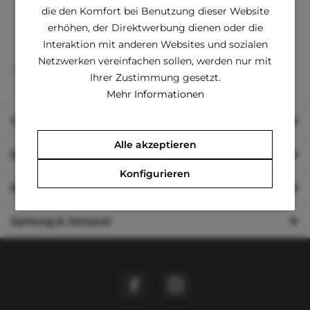
PayPal
die den Komfort bei Benutzung dieser Website
Apple Pay
erhöhen, der Direktwerbung dienen oder die
Vorkasse
Kauf auf Rechnung (Klarna)
Interaktion mit anderen Websites und sozialen
Netzwerken vereinfachen sollen, werden nur mit
Alle Zahlungsarten sind
kostenlos
für unsere Kunden.
Ihrer Zustimmung gesetzt.
Mehr Informationen
Tipps zu Größen
Alle akzeptieren
Shop Service
Konfigurieren
Wichtige Information
Zahlung & Versand