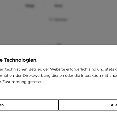
Beige
Rosa
Merken
e Technologien.
den technischen Betrieb der Website erforderlich sind und stets 
rhöhen, der Direktwerbung dienen oder die Interaktion mit an
rer Zustimmung gesetzt.
en
All