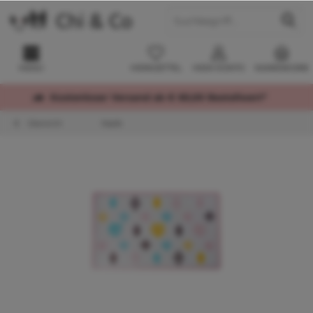
MENÜ
MERKZETTEL
MEIN KONTO
WARENKORB
Kostenloser Versand ab € 60,00 Bestellwert*
Übersicht
Näpfe