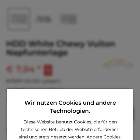
HDD White Chewy Vuiton
Napfunterlage
€ 7,94 *
€ 17,47 *
(54,55% gespart)
inkl. MwSt.
zzgl. Versandkosten
Sofort versandfertig, Lieferzeit ca. 1-3 Werktage
Wir nutzen Cookies und andere
Technologien.
In den
Warenkorb
Diese Website benutzt Cookies, die für den
technischen Betrieb der Website erforderlich
Fragen zum Artikel?
Merken
sind und stets gesetzt werden. Andere Cookies,