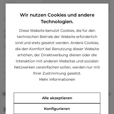
In den
Warenkorb
Wir nutzen Cookies und andere
Fragen zum Artikel?
Merken
Technologien.
Diese Website benutzt Cookies, die für den
Artikel-Nr.:
CIP162-XS-PE
EAN
8014302296339
technischen Betrieb der Website erforderlich
sind und stets gesetzt werden. Andere Cookies,
Vorteile
die den Komfort bei Benutzung dieser Website
Kostenloser Versand ab € 60,- Bestellwert
erhöhen, der Direktwerbung dienen oder die
Versand innerhalb von 24h*
Interaktion mit anderen Websites und sozialen
30 Tage Geld-Zurück-Garantie
Netzwerken vereinfachen sollen, werden nur mit
Familienunternehmen
Ihrer Zustimmung gesetzt.
Kauf auf Rechnung (Klarna)
Mehr Informationen
Beschreibung
Alle akzeptieren
Konfigurieren
Funktionen