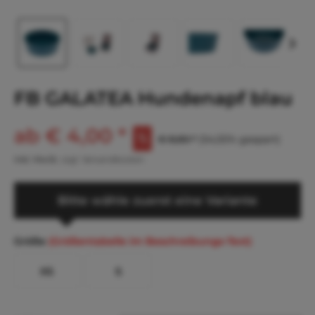
FB GALATEA Hundenapf blau
ab € 4,00 *
€ 8,80 *
(54,55% gespart)
inkl. MwSt.
zzgl. Versandkosten
Bitte wähle zuerst eine Variante
Größe
(Größentabelle im Beschreibungs-Text)
XS
S