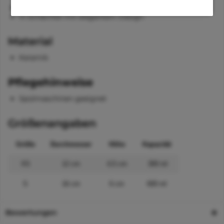
optimal für Wasser, Nass- und Trockenfutter
in Schachtel mit elegantem Design
Material
Keramik
Pflegehinweise
Spülmaschinen geeignet
Größenangaben
Größe
Durchmesser
Höhe
Kapazität
XS
12 cm
4,5 cm
300 ml
S
16 cm
6 cm
600 ml
Bewertungen