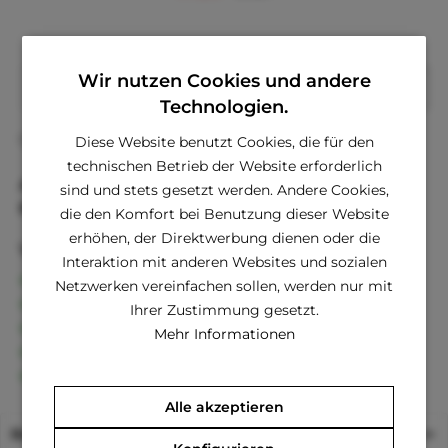
Wir nutzen Cookies und andere
In den
Warenkorb
Technologien.
Fragen zum Artikel?
Merken
Diese Website benutzt Cookies, die für den
technischen Betrieb der Website erforderlich
Artikel-Nr.:
CWD-HA005-S
sind und stets gesetzt werden. Andere Cookies,
EAN
5060457642241
die den Komfort bei Benutzung dieser Website
erhöhen, der Direktwerbung dienen oder die
Vorteile
Interaktion mit anderen Websites und sozialen
Kostenloser Versand ab € 60,- Bestellwert
Netzwerken vereinfachen sollen, werden nur mit
Versand innerhalb von 24h*
Ihrer Zustimmung gesetzt.
30 Tage Geld-Zurück-Garantie
Mehr Informationen
Familienunternehmen
Kauf auf Rechnung (Klarna)
Alle akzeptieren
Beschreibung