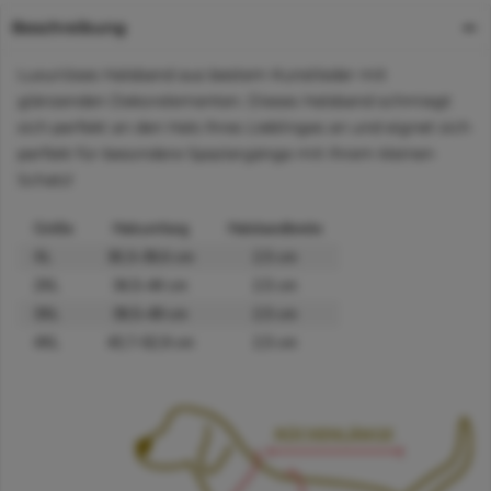
Beschreibung
Luxuriöses Halsband aus bestem Kunstleder mit
glänzenden Dekorelementen. Dieses Halsband schmiegt
sich perfekt an den Hals Ihres Lieblinges an und eignet sich
perfekt für besondere Spaziergänge mit Ihrem kleinen
Schatz!
Größe
Halsumfang
Halsbandbreite
XL
30,3–39,6 cm
2,5 cm
2XL
34,5–44 cm
2,5 cm
3XL
39,5–49 cm
2,5 cm
4XL
43,7–52,9 cm
2,5 cm