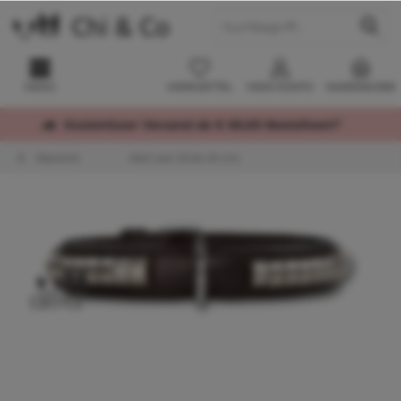
MENÜ
MERKZETTEL
MEIN KONTO
WARENKORB
Kostenloser Versand ab € 60,00 Bestellwert*
Übersicht
Klein (von 25 bis 45 cm)