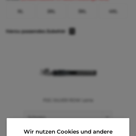
XL
2XL
3XL
4XL
hierzu passendes Zubehör
1
P2G SILVER ROW Leine
Wir nutzen Cookies und andere
Hinzufügen