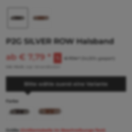
P2G SILVER ROW Halsband
ab € 7,79 *
€ 17,14 *
(54,55% gespart)
inkl. MwSt.
zzgl. Versandkosten
Bitte wähle zuerst eine Variante
Farbe
Größe
(Größentabelle im Beschreibungs-Text)