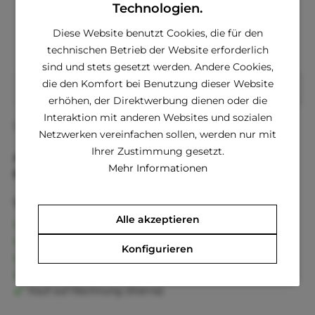
Technologien.
€ 9,91 *
€ 21,80 *
Diese Website benutzt Cookies, die für den
technischen Betrieb der Website erforderlich
sind und stets gesetzt werden. Andere Cookies,
die den Komfort bei Benutzung dieser Website
In den
Warenkorb
erhöhen, der Direktwerbung dienen oder die
Interaktion mit anderen Websites und sozialen
Fragen zum Artikel?
Merken
Netzwerken vereinfachen sollen, werden nur mit
Ihrer Zustimmung gesetzt.
Artikel-Nr.:
01SIROBRSI4525
Mehr Informationen
EAN
8717495010255
Vorteile
Alle akzeptieren
Kostenloser Versand ab € 60,- Bestellwert
Versand innerhalb von 24h*
Konfigurieren
30 Tage Geld-Zurück-Garantie
Familienunternehmen
Kauf auf Rechnung (Klarna)