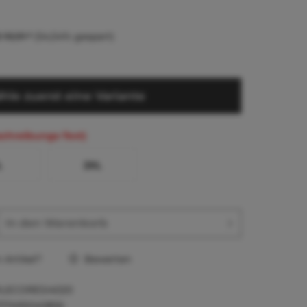
 10,91 *
(54,54% gespart)
hle zuerst eine Variante
schreibungs-Text)
L
2XL
In den
Warenkorb
Artikel?
Bewerten
1LECORESI4020
717495040856