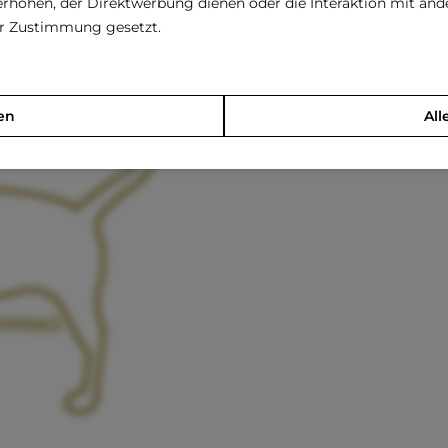
rhöhen, der Direktwerbung dienen oder die Interaktion mit an
rer Zustimmung gesetzt.
en
All