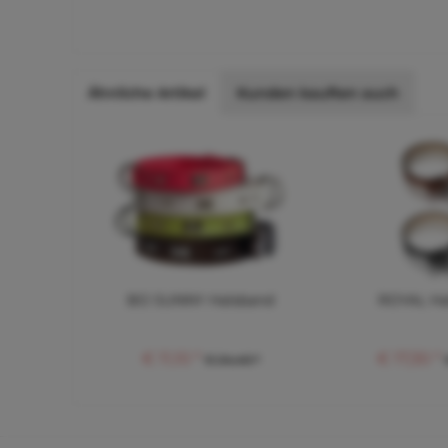
Ähnliche Artikel
Kunden kauften auch
BO SUNNY Halsband
ROYAL Ha
€ 11,10 *
€ 17,30 *
€ 24,40 *