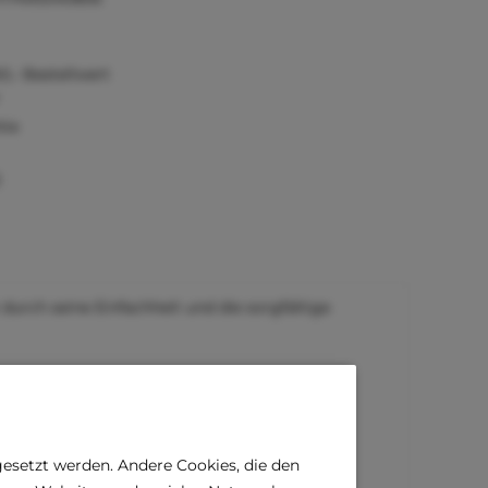
0,- Bestellwert
tie
)
 durch seine Einfachheit und die sorgfältige
 zeigen Sie es mit diesem Halsband!
gesetzt werden. Andere Cookies, die den