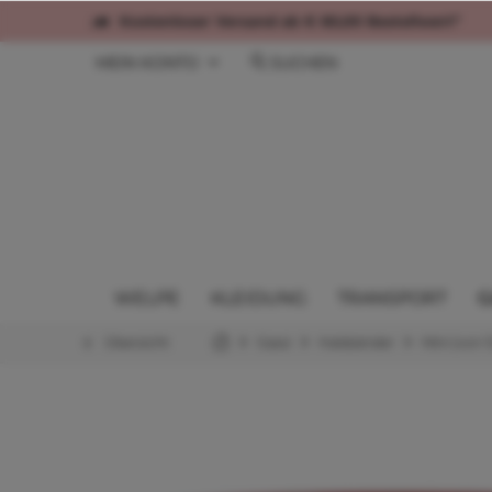
Kostenloser Versand ab € 60,00 Bestellwert*
MEIN KONTO
SUCHEN
WELPE
KLEIDUNG
TRANSPORT
G
Übersicht
Gassi
Halsbänder
Mini (von 1