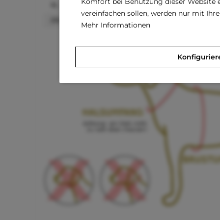
Komfort bei Benutzung dieser Website e
XL
32–40 cm
2,5 cm
vereinfachen sollen, werden nur mit Ih
2XL
34,5–44,3 cm
3 cm
Mehr Informationen
Konfigurier