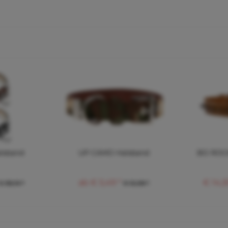
lsband
UP CAMO Halsband
BO ROCK
ab € 5,49 *
€ 14,3
€ 38,10 *
€ 12,08 *