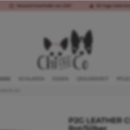
Versand innerhalb von 24h*
30 Tage Geld-Zu
ASSI
SCHLAFEN
ESSEN
GESUNDHEIT
PFLE
2 bis 25 cm)
P2G LEATHER C
Rot/Silber