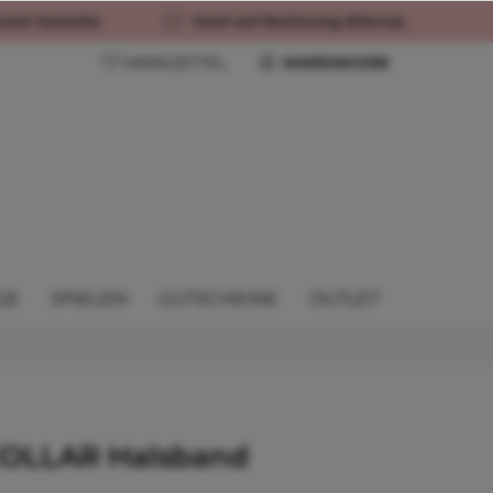
rück-Garantie
Kauf auf Rechnung (Klarna)
MERKZETTEL
WARENKORB
GE
SPIELEN
GUTSCHEINE
OUTLET
OLLAR Halsband