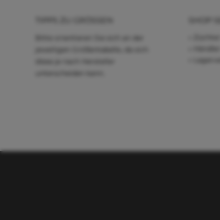
TIPPS ZU GRÖSSEN
SHOP S
Züchter
Bitte orientieren Sie sich an der
Händle
jeweiligen Größentabelle, da sich
Lagerve
diese je nach Hersteller
unterscheiden kann.