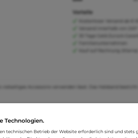
Vorteile
Kostenloser Versand ab € 6
Versand innerhalb von 24h*
30 Tage Geld-Zurück-Garan
Familienunternehmen
Kauf auf Rechnung (Klarna
s vielseitiges Accessoire verwenden lässt. Das Halsband besticht
 eine perfekte Alltagstauglichkeit auf. Oft ist weniger mehr –
e Technologien.
den technischen Betrieb der Website erforderlich sind und stets 