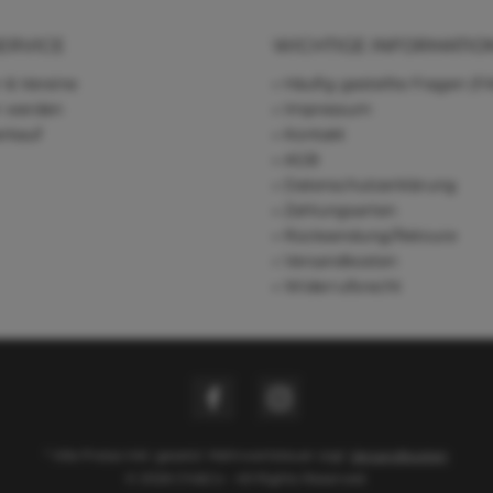
ERVICE
WICHTIGE INFORMATIO
 & Vereine
Häufig gestellte Fragen (F
r werden
Impressum
rkauf
Kontakt
AGB
Datenschutzerklärung
Zahlungsarten
Rücksendung/Retoure
Versandkosten
Widerrufsrecht
* Alle Preise inkl. gesetzl. Mehrwertsteuer zzgl.
Versandkosten
© 2026 Chi&Co - All Rights Reserved.