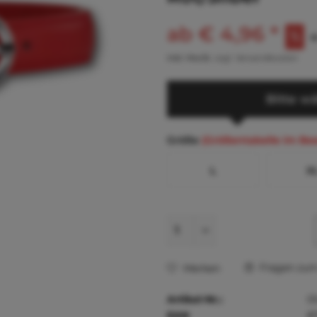
ab € 4,96 *
€
inkl. MwSt.
zzgl. Versandkosten
Bitte wä
Größe
(Größentabelle im Be
L
X
Fragen zum 
Merken
Artikel-Nr.:
0
EAN
8