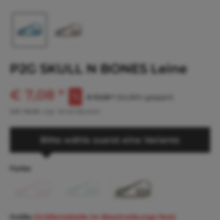
P2G SKULL N BONES Leine
€ 7,08 *
€ 15,58 *
(54,56% gespart)
inkl. MwSt.
zzgl. Versandkosten
Bitte wähle zuerst eine Variante
Farbe
Größe
(Größentabelle im Beschreibungs-Text)