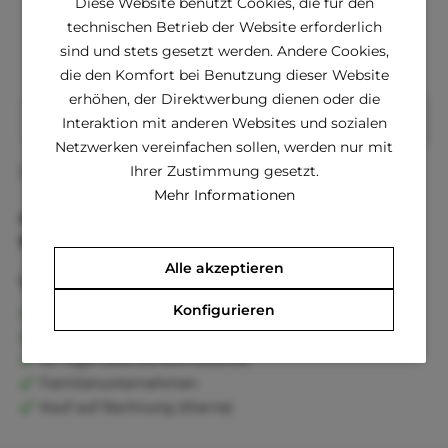
Diese Website benutzt Cookies, die für den
ab € 6,02 *
€ 13,24 *
technischen Betrieb der Website erforderlich
sind und stets gesetzt werden. Andere Cookies,
die den Komfort bei Benutzung dieser Website
erhöhen, der Direktwerbung dienen oder die
In den
Warenkorb
Interaktion mit anderen Websites und sozialen
Netzwerken vereinfachen sollen, werden nur mit
Ihrer Zustimmung gesetzt.
Fragen zum Artikel?
Merken
Mehr Informationen
Artikel-Nr.:
02ARSBKH14020
EAN
8717495041280
Alle akzeptieren
Vorteile
Konfigurieren
Kostenloser Versand ab € 60,- Bestellwert
Versand innerhalb von 24h*
30 Tage Geld-Zurück-Garantie
Familienunternehmen
Kauf auf Rechnung (Klarna)