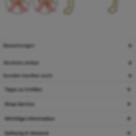
Bewertungen
Ähnliche Artikel
Kunden kauften auch
Tipps zu Größen
Shop Service
Wichtige Information
Zahlung & Versand