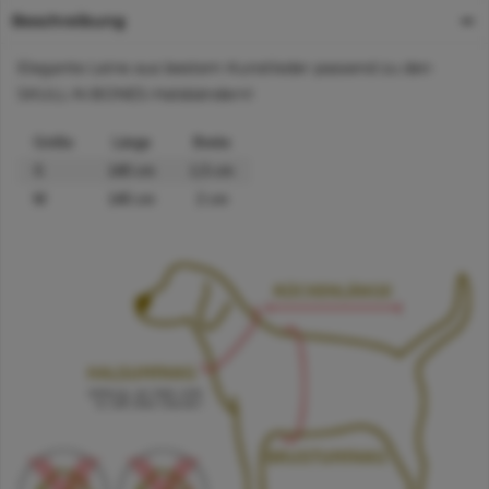
Beschreibung
Elegante Leine aus bestem Kunstleder passend zu den
SKULL-N-BONES-Halsbändern!
Größe
Länge
Breite
S
140 cm
1,5 cm
M
140 cm
2 cm