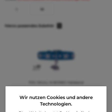
S
M
hierzu passendes Zubehör
1
P2G SKULL N BONES Halsband
Wir nutzen Cookies und andere
Technologien.
Nicht verfügbar