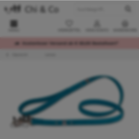
MENÜ
MERKZETTEL
MEIN KONTO
WARENKORB
Kostenloser Versand ab € 60,00 Bestellwert*
Übersicht
Leinen