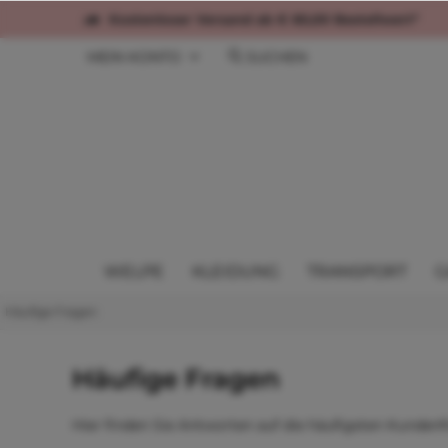
Kostenloser Versand ab € 60,00 Bestellwert*
MEIN KONTO
SUCHEN
WELPE
KLEIDUNG
TRANSPORT
G
Häufige Fragen
Häufige Fragen
Hier finden Sie Antworten auf die häufigsten Kundenf