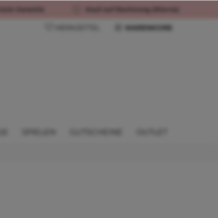
rück-Garantie
Kauf auf Rechnung (Klarna)
MERKZETTEL
WARENKORB
GE
SPIELEN
GUTSCHEINE
OUTLET