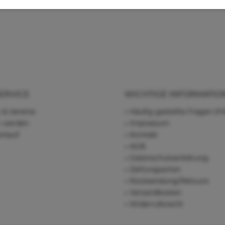
ERVICE
WICHTIGE INFORMATIO
 & Vereine
Häufig gestellte Fragen (F
r werden
Impressum
rkauf
Kontakt
AGB
Datenschutzerklärung
Zahlungsarten
Rücksendung/Retoure
Versandkosten
Widerrufsrecht