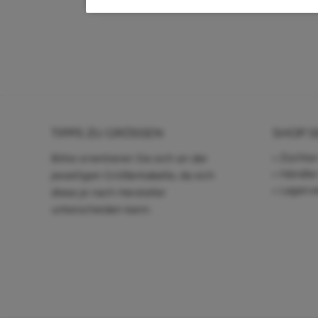
TIPPS ZU GRÖSSEN
SHOP S
Züchter
Bitte orientieren Sie sich an der
Händle
jeweiligen Größentabelle, da sich
Lagerve
diese je nach Hersteller
unterscheiden kann.