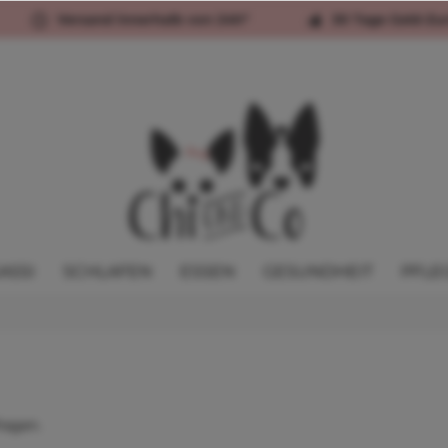
Versand innerhalb von 24h*
30 Tage Geld-Zu
ASSI
SCHLAFEN
ESSEN
GESUNDHEIT
PFLE
ragen.