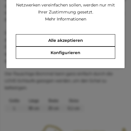
Netzwerken vereinfachen sollen, werden nur mit
wird Ihr kleiner Liebling diesen Winter garantiert der
Ihrer Zustimmung gesetzt.
Hingucker bei täglichen Spaziergängen durch verschneite
Mehr Informationen
Parks und Straßen!
Der Schal aus feinster Baumwolle besitzt einen
aufgenähten, flauschigen Bommel, der das winterliche
Alle akzeptieren
Outfit perfekt ergänzt und zudem noch wohlige Wärme
Konfigurieren
spendet. Der Schal kratzt nicht und besticht durch seine
sorgfältige Verarbeitung!
Der flauschige Bommel kann ganz einfach durch die
LOVE-Schlaufe gezogen werden, um den Schal zu
befestigen.
Größe
Länge
Breite
Dicke
L
95 cm
25 cm
0,1 cm