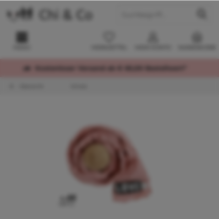
MENÜ
MERKZETTEL
MEIN KONTO
WARENKORB
Kostenloser Versand ab € 60,00 Bestellwert*
Übersicht
Schals