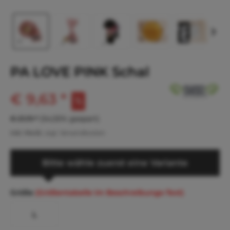
PA LOVE PINK Schal
€ 9,63 *
€ 21,19 *
(54,55% gespart)
inkl. MwSt.
zzgl. Versandkosten
Bitte wähle zuerst eine Variante
Größe
(Größentabelle im Beschreibungs-Text)
L