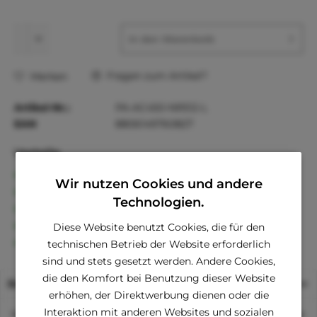
In den
Warenkorb
Fragen zum Artikel?
Merken
Artikel-Nr.:
PA-AC450-NR512-L
EAN
8806149760827
Vorteile
Kostenloser Versand ab € 60,- Bestellwert
Wir nutzen Cookies und andere
Versand innerhalb von 24h*
Technologien.
30 Tage Geld-Zurück-Garantie
Familienunternehmen
Diese Website benutzt Cookies, die für den
Kauf auf Rechnung (Klarna)
technischen Betrieb der Website erforderlich
sind und stets gesetzt werden. Andere Cookies,
die den Komfort bei Benutzung dieser Website
Beschreibung
erhöhen, der Direktwerbung dienen oder die
Interaktion mit anderen Websites und sozialen
Mit diesem modischen Schal aus 100 % feinster Baumwolle