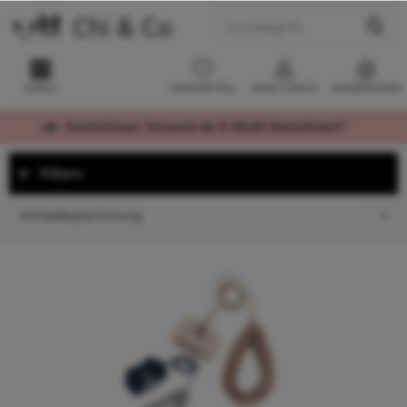
MENÜ
MERKZETTEL
MEIN KONTO
WARENKORB
Kostenloser Versand ab € 60,00 Bestellwert*
Filtern