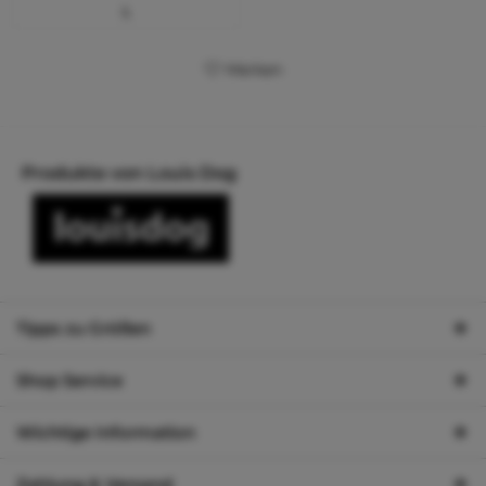
L
Merken
Produkte von Louis Dog
Tipps zu Größen
Shop Service
Wichtige Information
Zahlung & Versand