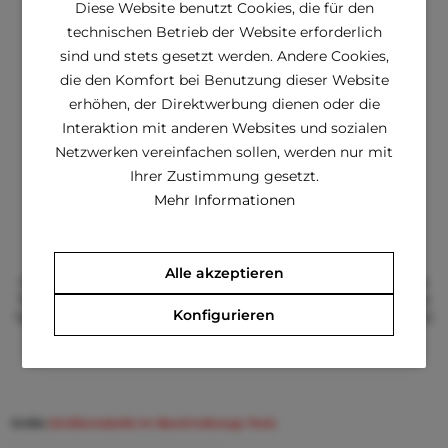
Diese Website benutzt Cookies, die für den
technischen Betrieb der Website erforderlich
sind und stets gesetzt werden. Andere Cookies,
die den Komfort bei Benutzung dieser Website
erhöhen, der Direktwerbung dienen oder die
Interaktion mit anderen Websites und sozialen
Netzwerken vereinfachen sollen, werden nur mit
Ihrer Zustimmung gesetzt.
Mehr Informationen
LD ORGANIC TRIPLE Kleid
Starten Sie stylisch in den Sommer mit unserem
Alle akzeptieren
wunderschönen und hochwertigen Kleid für Ihren Liebling.
100 % Baumwolle, dreilagige Fleecerüschen und dreilagige
Konfigurieren
Spitzen. Größe Rückenlänge Halsumfang Brustumfang L 32
cm 31 cm 45 cm
€ 22,90 *
€ 50,40 *
Größe
(Größentabelle im Beschreibungs-Text)