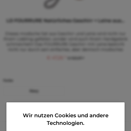
LD FOURRURE Natürliches Geschirr + Leine aus...
Dieses modische Set aus Geschirr und Leine wird nicht nur
Ihrem Liebling gefallen, sonder wird auch Ihrem Handgelenk
schmeicheln! Das FOURRURE Geschirr mit Leine besticht
nicht nur durch sein einfaches, aber dennoch modisches
Design,...
€ 47,26 *
€ 103,97 *
Farbe
Navy
Merken
Wir nutzen Cookies und andere
Technologien.