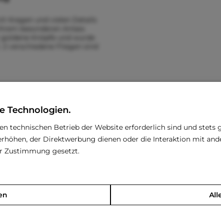
t Kragen und vielen Details
Ihrem besonderen Anlass
t goldene Knöpfe und wurde
. 2 verschiedene Fliegen sind
. Der...
hreibungs-Text)
e Technologien.
S
den technischen Betrieb der Website erforderlich sind und stets 
L
rhöhen, der Direktwerbung dienen oder die Interaktion mit an
rer Zustimmung gesetzt.
en
All