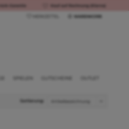
rück-Garantie
Kauf auf Rechnung (Klarna)
MERKZETTEL
WARENKORB
GE
SPIELEN
GUTSCHEINE
OUTLET
Sortierung: