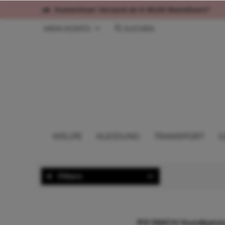
Kostenloser Versand ab € 60,00 Bestellwert*
MEIN KONTO
SUCHEN
WELPE
KLEIDUNG
TRANSPORT
G
Filtern
PO SNICH Hundeanz