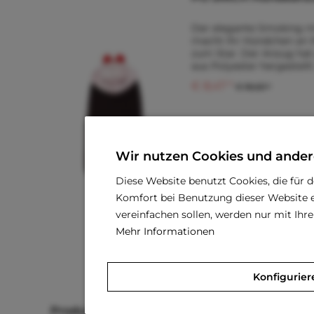
Der elegante Smoking mi
macht Ihr Hündchen an 
zum Star. Der Anzug ha
aus Polyester hergestellt
dabei, in Rot und Schwarz
€ 8,47 *
€ 18,63 *
Größe
(Größentabelle im Besc
Wir nutzen Cookies und ander
XXS
Diese Website benutzt Cookies, die für 
M
Komfort bei Benutzung dieser Website e
vereinfachen sollen, werden nur mit Ih
XL
Mehr Informationen
Merken
Konfigurier
Produkte von Pooch OutFitters