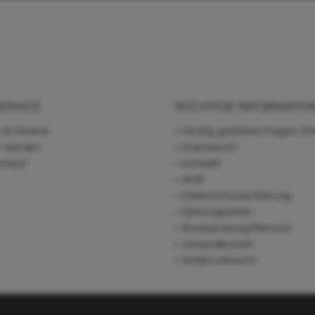
ERVICE
WICHTIGE INFORMATIO
 & Vereine
Häufig gestellte Fragen (F
r werden
Impressum
rkauf
Kontakt
AGB
Datenschutzerklärung
Zahlungsarten
Rücksendung/Retoure
Versandkosten
Widerrufsrecht