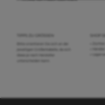
TIPPS ZU GRÖSSEN
SHOP S
Züchter
Bitte orientieren Sie sich an der
Händle
jeweiligen Größentabelle, da sich
Lagerve
diese je nach Hersteller
unterscheiden kann.