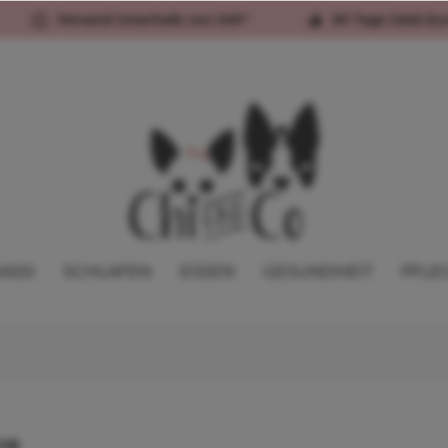
Versand innerhalb von 24h*
30 Tage Geld-Zu
ASSI
SCHLAFEN
ESSEN
GESUNDHEIT
PFLE
ug