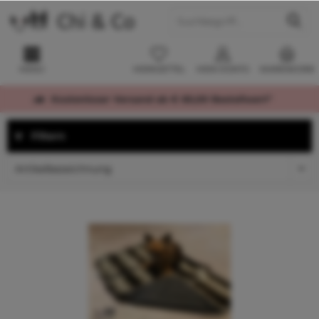
MENÜ
MERKZETTEL
MEIN KONTO
WARENKORB
Kostenloser Versand ab € 60,00 Bestellwert*
Filtern