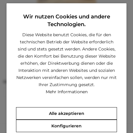
Wir nutzen Cookies und andere
TGL MIX SILBER Kuscheldecke
Technologien.
Diese elegante, flauschige Schondecke mit feinstem
Diese Website benutzt Cookies, die für den
Kunstfell sorgt in der kalten Jahreszeit garantiert für
technischen Betrieb der Website erforderlich
gemütliche Stunden auf dem Sofa. Das Kunstfell wurde
sind und stets gesetzt werden. Andere Cookies,
sorgfältig verarbeitet und entspricht den höchsten
Ansprüchen der...
die den Komfort bei Benutzung dieser Website
€ 57,20 *
€ 125,80 *
erhöhen, der Direktwerbung dienen oder die
Interaktion mit anderen Websites und sozialen
Netzwerken vereinfachen sollen, werden nur mit
Größe
(Größentabelle im Beschreibungs-Text)
Ihrer Zustimmung gesetzt.
Mehr Informationen
L
Merken
Alle akzeptieren
Konfigurieren