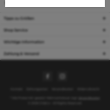
Produkte von TG & L
Tipps zu Größen
Shop Service
Wichtige Information
Zahlung & Versand
Kontakt
Zahlungsarten
Versandkosten
Widerrufsrecht
* Alle Preise inkl. gesetzl. Mehrwertsteuer zzgl.
Versandkosten
© 2026 Chi&Co - All Rights Reserved.