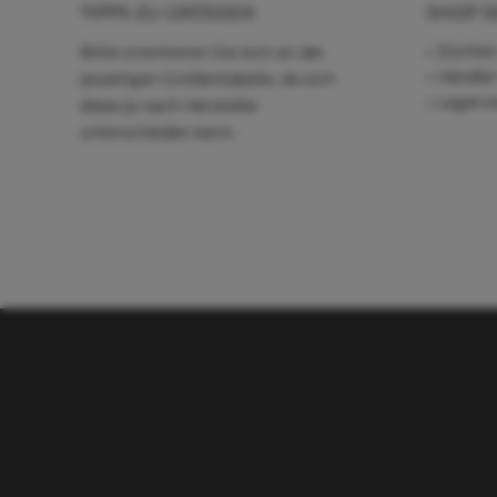
TIPPS ZU GRÖSSEN
SHOP S
Züchter
Bitte orientieren Sie sich an der
Händle
jeweiligen Größentabelle, da sich
Lagerve
diese je nach Hersteller
unterscheiden kann.