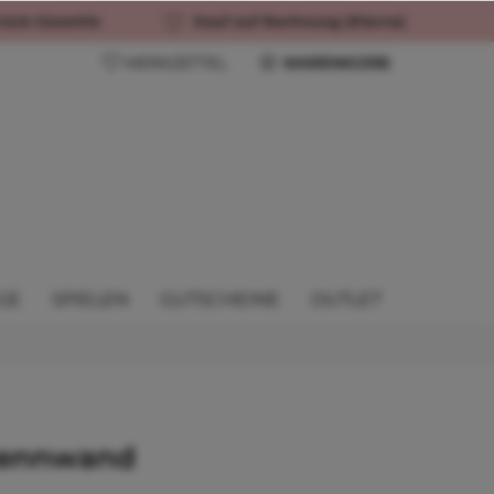
rück-Garantie
Kauf auf Rechnung (Klarna)
MERKZETTEL
WARENKORB
GE
SPIELEN
GUTSCHEINE
OUTLET
rennwand