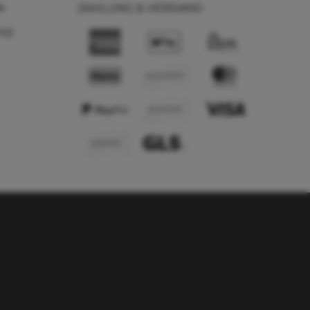
N
ZAHLUNG & VERSAND
AQ)