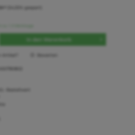
0 *
(54,55% gespart)
t ca. 1-3 Werktage
In den
Warenkorb
Artikel?
Bewerten
A50780802
0,- Bestellwert
tie
)