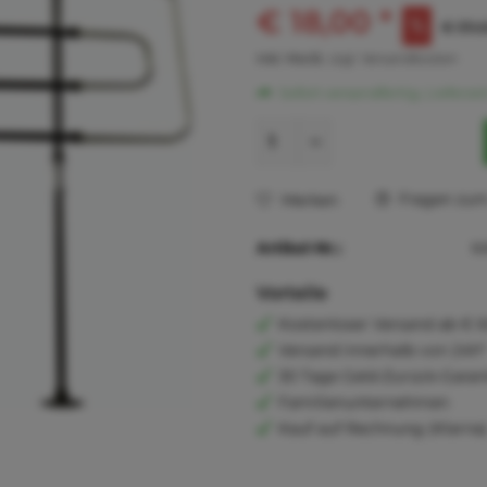
€ 18,00 *
€ 39,6
inkl. MwSt.
zzgl. Versandkosten
Sofort versandfertig, Lieferzei
Fragen zum 
Merken
Artikel-Nr.:
K
Vorteile
Kostenloser Versand ab € 6
Versand innerhalb von 24h*
30 Tage Geld-Zurück-Garan
Familienunternehmen
Kauf auf Rechnung (Klarna