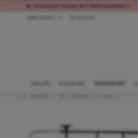
Kostenloser Versand ab € 60,00 Bestellwert*
MEIN KONTO
SUCHEN
WELPE
KLEIDUNG
TRANSPORT
G
Übersicht
Transport
Im Auto