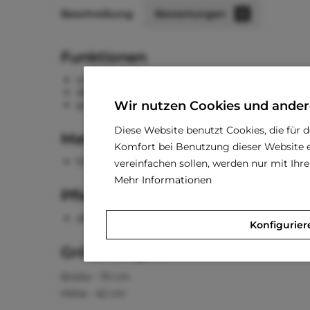
Beschreibung
Bewertungen
0
Funktionen
schützt den Hund im Kofferraum
der Hund kann nicht nach vorne kommen
Wir nutzen Cookies und ander
größenverstellbar
Diese Website benutzt Cookies, die für 
Material
Komfort bei Benutzung dieser Website e
Eisen
vereinfachen sollen, werden nur mit Ih
Mehr Informationen
Pflegehinweise
abwischbar
Konfigurier
Größenangaben
Breite - 70 cm
Höhe - 42 cm