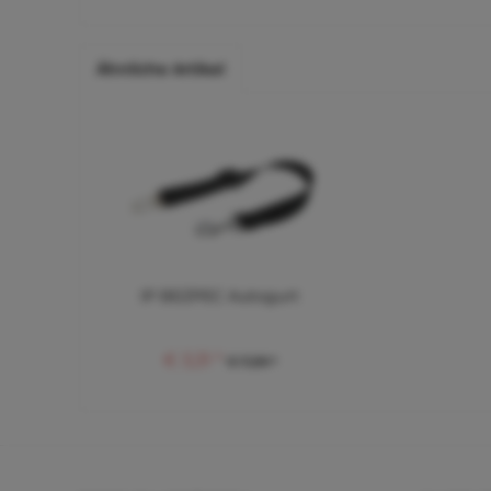
Ähnliche Artikel
IP BEZPEC Autogurt
€ 3,31 *
€ 7,28 *