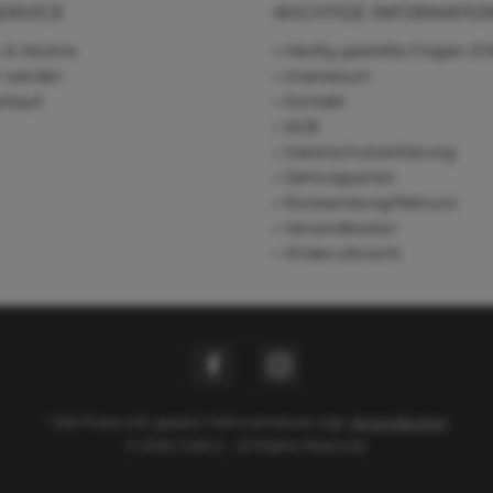
ERVICE
WICHTIGE INFORMATIO
 & Vereine
Häufig gestellte Fragen (F
r werden
Impressum
rkauf
Kontakt
AGB
Datenschutzerklärung
Zahlungsarten
Rücksendung/Retoure
Versandkosten
Widerrufsrecht
* Alle Preise inkl. gesetzl. Mehrwertsteuer zzgl.
Versandkosten
© 2026 Chi&Co - All Rights Reserved.