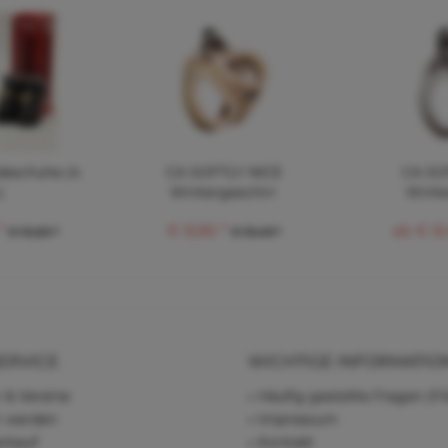
eschuhe (4
CA SOFTLY NICE
CA SO
)
Wintergeschirr
Winte
*
€ 8,86 *
ab € 8,
€ 10,60 *
€ 19,49 *
ERVICE
WICHTIGE INFORMATIO
 & Vereine
Häufig gestellte Fragen (F
r werden
Impressum
rkauf
Kontakt