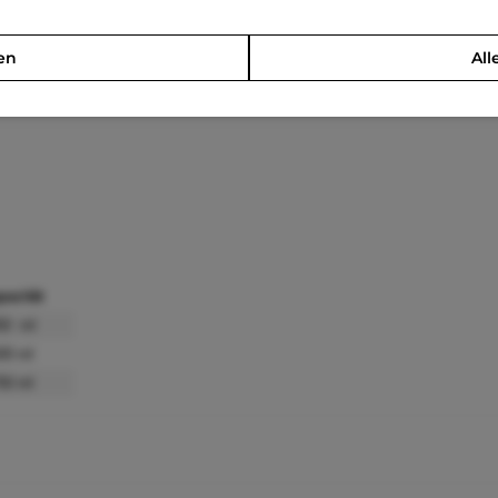
en
All
pazität
50 ml
00 ml
50 ml