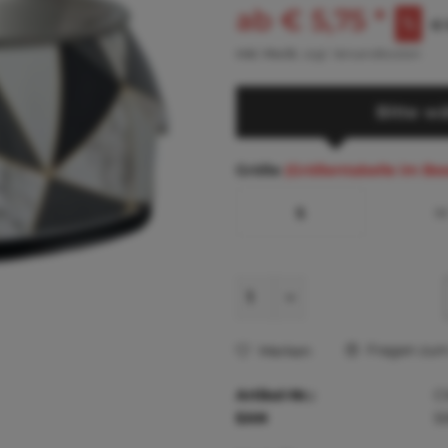
ab € 5,75 *
€ 
inkl. MwSt.
zzgl. Versandkosten
Bitte wä
Größe
(Größentabelle im Be
S
Fragen zum 
Merken
Artikel-Nr.:
C
EAN
5