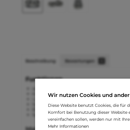
Beschreibung
Bewertungen
0
Funktionen
optimal für Wasser, Nass- und Trockenfutter
kratzfestes Melamin
Wir nutzen Cookies und ander
rutschfester Boden
Seitenausschnitt für einfacheres aufheben
Diese Website benutzt Cookies, die für 
BPA-frei
Komfort bei Benutzung dieser Website e
Spülmaschinen geeignet (oberer Korb)
vereinfachen sollen, werden nur mit Ih
Mehr Informationen
Material