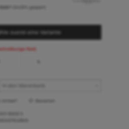
12,65 *
(54,55% gespart)
hle zuerst eine Variante
schreibungs-Text)
M
L
In den
Warenkorb
Artikel?
Bewerten
WD-B003-S
060457642845