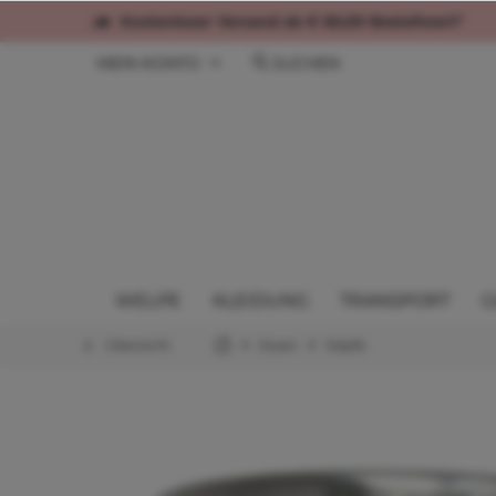
Kostenloser Versand ab € 60,00 Bestellwert*
MEIN KONTO
SUCHEN
WELPE
KLEIDUNG
TRANSPORT
G
Übersicht
Essen
Näpfe