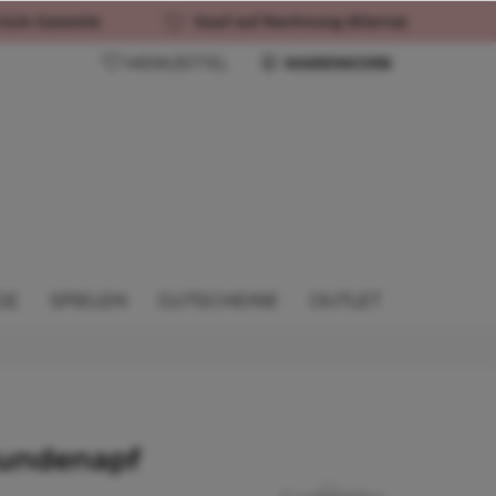
rück-Garantie
Kauf auf Rechnung (Klarna)
MERKZETTEL
WARENKORB
GE
SPIELEN
GUTSCHEINE
OUTLET
undenapf