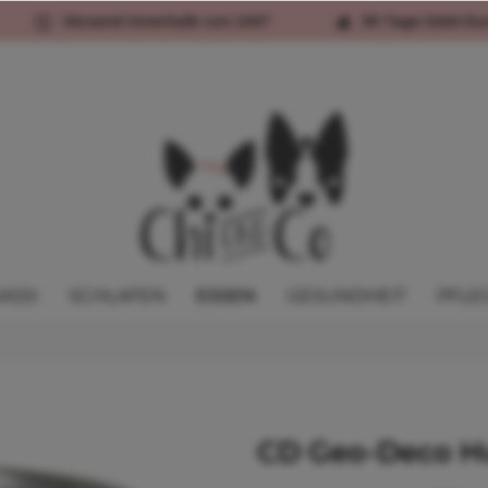
Versand innerhalb von 24h*
30 Tage Geld-Zu
ASSI
SCHLAFEN
ESSEN
GESUNDHEIT
PFLE
CD Geo-Deco H