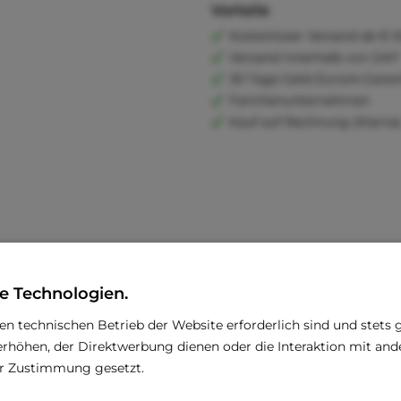
Vorteile
Kostenloser Versand ab € 6
Versand innerhalb von 24h*
30 Tage Geld-Zurück-Garan
Familienunternehmen
Kauf auf Rechnung (Klarna
e Technologien.
den technischen Betrieb der Website erforderlich sind und stets 
rhöhen, der Direktwerbung dienen oder die Interaktion mit an
rer Zustimmung gesetzt.