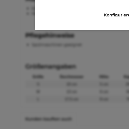
Edelstahl
Melamin
Konfigurier
Pflegehinweise
Spülmaschinen geeignet
Größenangaben
Größe
Durchmesser
Höhe
Ka
S
10 cm
5 cm
2
M
13 cm
6 cm
5
L
17,5 cm
8 cm
7
Kunden kauften auch