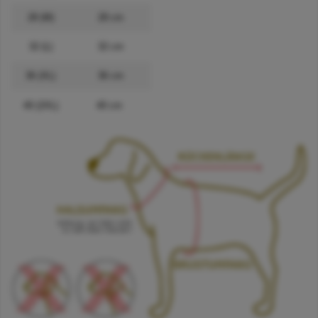
28 (M)
28 cm
32 (L)
32 cm
36 (XL)
36 cm
40 (2XL)
40 cm