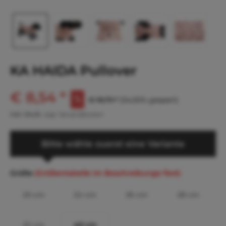
KA HAIDA Pullover
€ 8,54 *
€ 18,79 *
(54,55% gespart)
inkl. MwSt.
zzgl. Versandkosten
Bitte wähle zuerst eine Variante
Größe
(Größentabelle im Beschreibungs-Text)
20 cm
24 cm
36 cm
28 cm
32 cm
40 cm