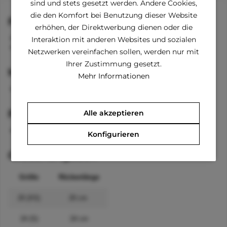
sind und stets gesetzt werden. Andere Cookies,
die den Komfort bei Benutzung dieser Website
Funktionen
erhöhen, der Direktwerbung dienen oder die
Kragen
Interaktion mit anderen Websites und sozialen
Band für das Schwänzchen
Netzwerken vereinfachen sollen, werden nur mit
Ihrer Zustimmung gesetzt.
Material
Mehr Informationen
100 % Acrylic
Pflegehinweise
Alle akzeptieren
waschbar bei 30 °C
Konfigurieren
Größenangaben
Größe
Rückenlänge
20 (XS)
20 cm
24 (S)
24 cm