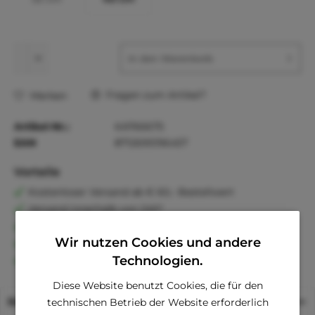
In den
Warenkorb
Fragen zum Artikel?
Merken
Artikel-Nr.:
KA766675
EAN
8712695196457
Vorteile
Kostenloser Versand ab € 60,- Bestellwert
Versand innerhalb von 24h*
30 Tage Geld-Zurück-Garantie
Wir nutzen Cookies und andere
Familienunternehmen
Kauf auf Rechnung (Klarna)
Technologien.
Diese Website benutzt Cookies, die für den
Beschreibung
technischen Betrieb der Website erforderlich