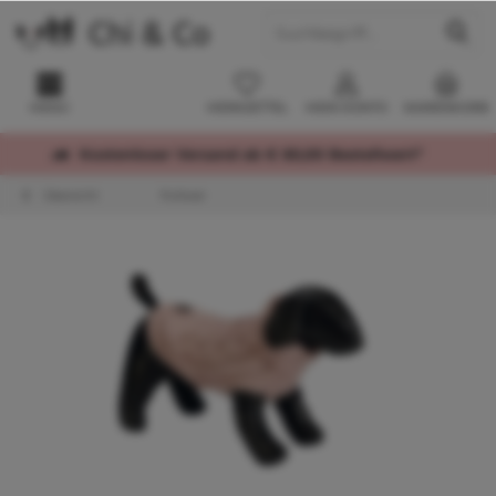
MENÜ
MERKZETTEL
MEIN KONTO
WARENKORB
Kostenloser Versand ab € 60,00 Bestellwert*
Übersicht
Pullover