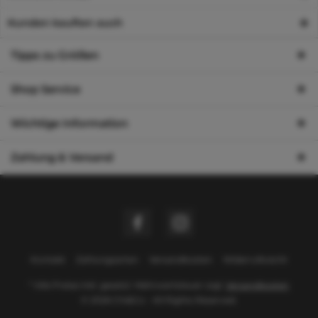
Kunden kauften auch
Tipps zu Größen
Shop Service
Wichtige Information
Zahlung & Versand
Kontakt
Zahlungsarten
Versandkosten
Widerrufsrecht
* Alle Preise inkl. gesetzl. Mehrwertsteuer zzgl.
Versandkosten
© 2026 Chi&Co - All Rights Reserved.