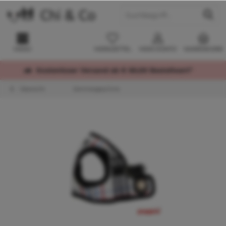
MENÜ
MERKZETTEL
MEIN KONTO
WARENKORB
Kostenloser Versand ab € 60,00 Bestellwert*
Übersicht
Sommergeschirre