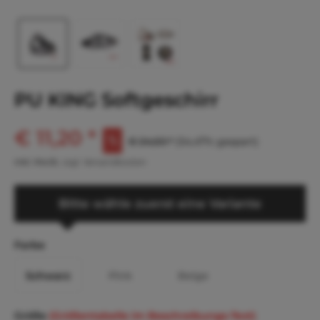
PU KING Softgeschirr
€ 11,20 *
€ 24,60 *
(54,47% gespart)
inkl. MwSt.
zzgl. Versandkosten
Bitte wähle zuerst eine Variante
Farbe
Schwarz
Pink
Beige
Größe
(Größentabelle im Beschreibungs-Text)