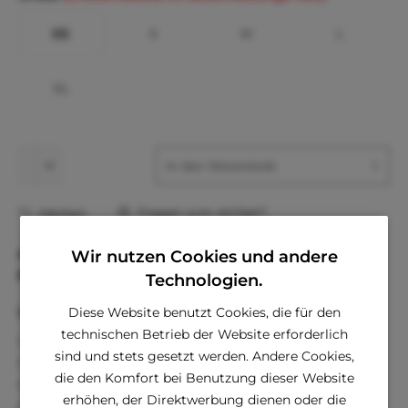
XS
S
M
L
XL
In den
Warenkorb
Fragen zum Artikel?
Merken
Artikel-Nr.:
PAMA-AH978-XS-Schw
Wir nutzen Cookies und andere
EAN
8806311194269
Technologien.
Diese Website benutzt Cookies, die für den
Vorteile
technischen Betrieb der Website erforderlich
Kostenloser Versand ab € 60,- Bestellwert
sind und stets gesetzt werden. Andere Cookies,
Versand innerhalb von 24h*
die den Komfort bei Benutzung dieser Website
30 Tage Geld-Zurück-Garantie
erhöhen, der Direktwerbung dienen oder die
Familienunternehmen