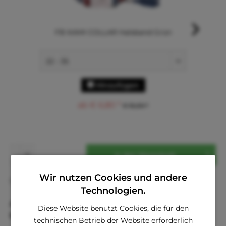
FB KAMI COLLAR Halsband Grün
Hinzufügen
ab € 6,80 *
€ 15,00 *
In den
Warenkorb
Wir nutzen Cookies und andere
Fragen zum Artikel?
Merken
Technologien.
Artikel-Nr.:
HI1059V
Diese Website benutzt Cookies, die für den
EAN
8014302299026
technischen Betrieb der Website erforderlich