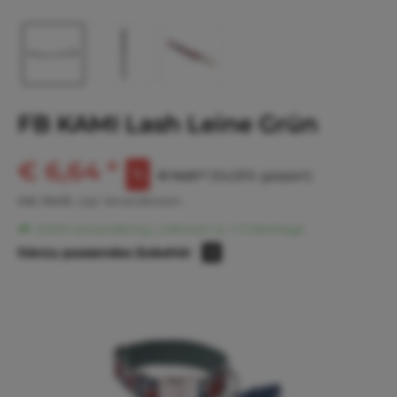
FB KAMI Lash Leine Grün
€ 6,64 *
€ 14,61 *
(54,55% gespart)
inkl. MwSt.
zzgl. Versandkosten
Sofort versandfertig, Lieferzeit ca. 1-3 Werktage
hierzu passendes Zubehör
3