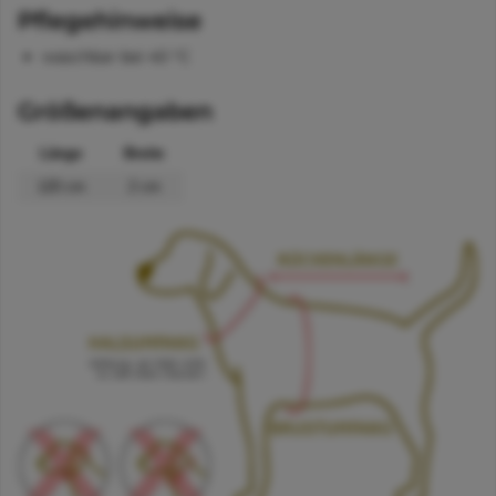
Pflegehinweise
waschbar bei 40 °C
Größenangaben
Länge
Breite
120 cm
2 cm