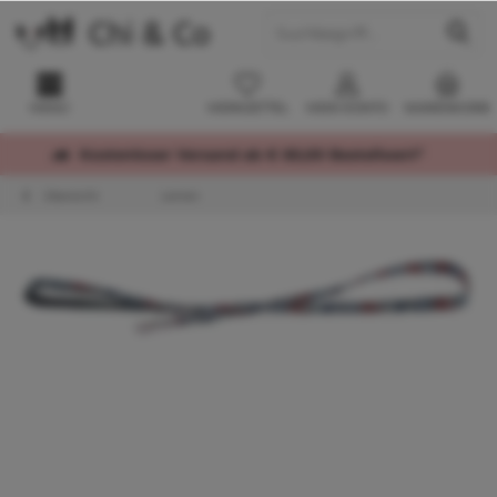
MENÜ
MERKZETTEL
MEIN KONTO
WARENKORB
Kostenloser Versand ab € 60,00 Bestellwert*
Übersicht
Leinen