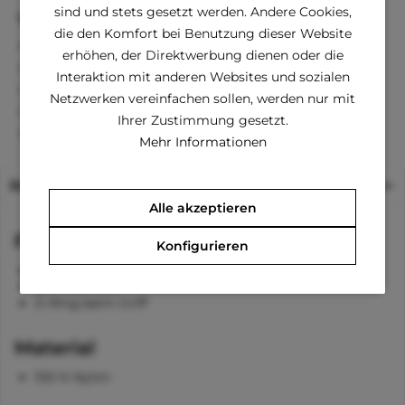
sind und stets gesetzt werden. Andere Cookies,
Vorteile
die den Komfort bei Benutzung dieser Website
Kostenloser Versand ab € 60,- Bestellwert
erhöhen, der Direktwerbung dienen oder die
Versand innerhalb von 24h*
Interaktion mit anderen Websites und sozialen
30 Tage Geld-Zurück-Garantie
Netzwerken vereinfachen sollen, werden nur mit
Familienunternehmen
Ihrer Zustimmung gesetzt.
Kauf auf Rechnung (Klarna)
Mehr Informationen
Beschreibung
Alle akzeptieren
Funktionen
Konfigurieren
Karabiener zum Anleinen
Griff aus Stoff
D-Ring beim Griff
Material
100 % Nylon