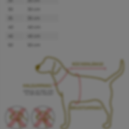
25
25 cm
30
30 cm
35
35 cm
40
40 cm
45
45 cm
50
50 cm