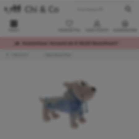
MENÜ
MERKZETTEL
MEIN KONTO
WARENKORB
Kostenloser Versand ab € 60,00 Bestellwert*
Übersicht
Kapuzenpullover