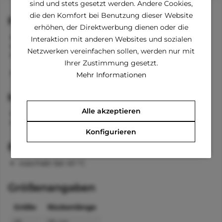
sind und stets gesetzt werden. Andere Cookies,
die den Komfort bei Benutzung dieser Website
Funktionen
erhöhen, der Direktwerbung dienen oder die
Kapuze mit Kordelzug
Interaktion mit anderen Websites und sozialen
Loch zum Anleinen am Hals
Netzwerken vereinfachen sollen, werden nur mit
Saum und Beinausschnitte aus elastischer Rippstrick-
Ihrer Zustimmung gesetzt.
Baumwolle
Elastisch
Mehr Informationen
Material
Alle akzeptieren
Stoff: 65% Baumwolle, 35% Polyester
Ränder/Bordüre: 95% Baumwolle, 5% Spandex
Konfigurieren
Pflegehinweise
waschabr bei 40 °C
Größenangaben
Größe
Rückenlänge