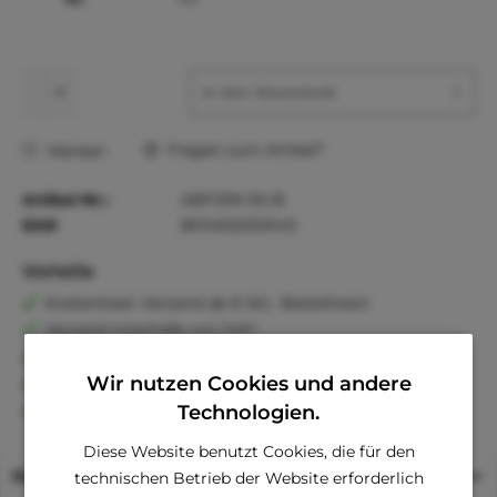
In den
Warenkorb
Fragen zum Artikel?
Merken
Artikel-Nr.:
ABF299-50-B
EAN
8014302303143
Vorteile
Kostenloser Versand ab € 60,- Bestellwert
Versand innerhalb von 24h*
30 Tage Geld-Zurück-Garantie
Wir nutzen Cookies und andere
Familienunternehmen
Kauf auf Rechnung (Klarna)
Technologien.
Diese Website benutzt Cookies, die für den
Beschreibung
technischen Betrieb der Website erforderlich