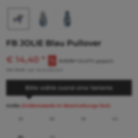
FB JOLIE Blau Pullover
€ 14,40 *
€ 31,70 *
(54,57% gespart)
inkl. MwSt.
zzgl. Versandkosten
Bitte wähle zuerst eine Variante
Größe
(Größentabelle im Beschreibungs-Text)
25
30
35
40
50
45