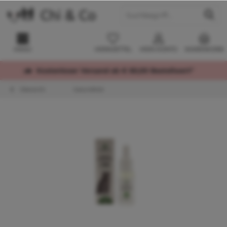
MENÜ
MERKZETTEL
MEIN KONTO
WARENKORB
Kostenloser Versand ab € 60,00 Bestellwert*
Übersicht
Gesundheit