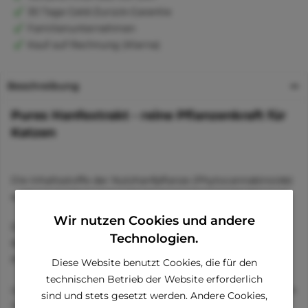
30 Tage Geld-Zurück-Garantie
Familienunternehmen
Kauf auf Rechnung (Klarna)
Beschreibung
Pures Hanfextrakt - reine Pflanzenkraft für
Katzen
Die Inhaltsstoffe der Nutzhanfpflanze (Phytocannabinoide)
sind von großem gesundheitlichem Interesse für Tiere.
Wir nutzen Cookies und andere
Das Endocannabinoid-System spielt eine ausgleichende
Technologien.
Rolle, das an vielen verschiedenen physiologischen
Prozessen beteiligt ist.
Diese Website benutzt Cookies, die für den
technischen Betrieb der Website erforderlich
Unser pures Hanfextrakt enthält CBD-Kristalle, die mit dem
sind und stets gesetzt werden. Andere Cookies,
Trägeröl MCT (Kokosbasis) angereichert wurden und ist