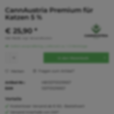
CannAustria Premium für
Katzen 5 %
€ 25,90 *
inkl. MwSt.
zzgl. Versandkosten
Sofort versandfertig, Lieferzeit ca. 1-3 Werktage
In den
Warenkorb
Fragen zum Artikel?
Merken
Artikel-Nr.:
HB1337131219957
EAN
1337131219957
Vorteile
Kostenloser Versand ab € 60,- Bestellwert
Versand innerhalb von 24h*