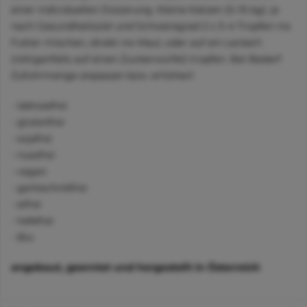
einer individuellen Dosierung. Kleine Katzen (5–15 kg): je
nach Gesundheitsziel und Schweregrad 2 x 3–4 Tropfen ins
Futter mischen, direkt ins Maul, oder auf ein Leckerli
(nötigenfalls auf einen Zuckerwürfel) tropfen. Bei Bedarf
Zufuhrmenge anpassen bzw. erhöhen!
- laktosefrei
- glutenfrei
- sojafrei
- nussfrei
- vegan
- gentechnikfrei
- eifrei
- hefefrei
- Bio
angebaut, geerntet und hergestellt in Österreich