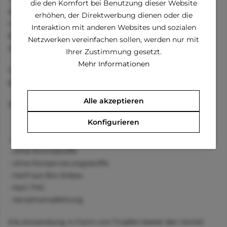
die den Komfort bei Benutzung dieser Website
aufgrund seiner vielseitigen Eigenschaften eine neue,
erhöhen, der Direktwerbung dienen oder die
natürliche Möglichkeit verschiedenen Defiziten zu
Interaktion mit anderen Websites und sozialen
begegnen. Dadurch kann das Leben von Haustieren
Netzwerken vereinfachen sollen, werden nur mit
schonend und nebenwirkungsfrei beinflusst werden.
Ihrer Zustimmung gesetzt.
Mehr Informationen
Unsere CBD Extrakte sind absolut sicher, legal und nicht
psychoaktiv oder berauschend!
Alle akzeptieren
Standardisierter CBD-Gehalt von 5%
Konfigurieren
- laktosefrei, fruktosefrei, getreidefrei, farbstofffrei
- ohne Aromastoffe
- ohne Konservierungsstoffe
- Hanf aus Bio-Anbau
- Kein THC
- Verzehrempfehlung
Die Anwendung in Form von Tropfen bietet den Vorteil