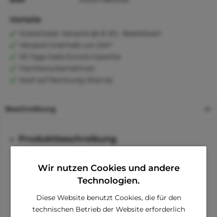
Vorteile
Kostenloser Versand ab € 60,- Bestellwert
Versand innerhalb von 24h*
30 Tage Geld-Zurück-Garantie
Familienunternehmen
Kauf auf Rechnung (Klarna)
Beschreibung
Produktbeschreibung
All in one-Package - Unterstützung für den Erhalt der
Wir nutzen Cookies und andere
Bewegungsfreude
Technologien.
Kraftvolle Unterstützung mit CBD
Diese Website benutzt Cookies, die für den
Natürliche Alternative
technischen Betrieb der Website erforderlich