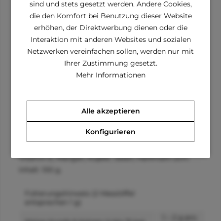
Zur Erhaltung der Bewegungsfreude
sind und stets gesetzt werden. Andere Cookies,
Ausgezeichnet verträglich
die den Komfort bei Benutzung dieser Website
Sorgt für freudiges Schwanzwedeln
Für alle Hunderassen
erhöhen, der Direktwerbung dienen oder die
Interaktion mit anderen Websites und sozialen
Das all in one-Package beinhaltet:
Netzwerken vereinfachen sollen, werden nur mit
Ihrer Zustimmung gesetzt.
Gelenkskomplex aktiv | 100 g
Mehr Informationen
Ergänzungsfuttermittel für Hunde
Enthält gelenksaffine Nährstoffe wie beispielsweise:
Alle akzeptieren
Muschelkonzentrat, Chondroitinsulfat,
Konfigurieren
Methylsulphonylmethan (MSM), Glucosamin,
Hyaluronsäure, Teufelskralle, Weidenrinde, Arnika,
Vitamin E, Mangan, Kupfer, Selen, Hanfmehl uvm.
Inhalt: 100 g.
Fütterungshinweis
(2 Messlöffel
entsprechen 1 g)
1 – 2 g pro