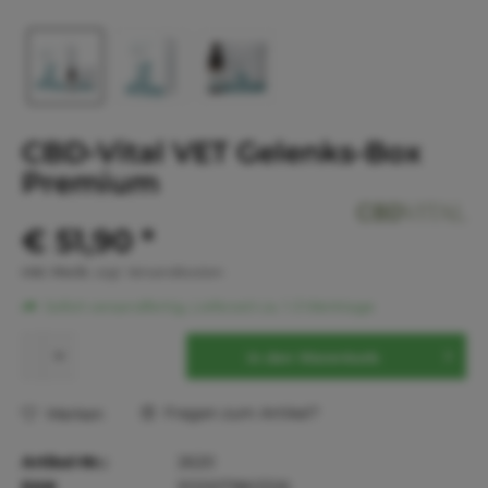
CBD-Vital VET Gelenks-Box
Premium
€ 51,90 *
inkl. MwSt.
zzgl. Versandkosten
Sofort versandfertig, Lieferzeit ca. 1-3 Werktage
In den
Warenkorb
Fragen zum Artikel?
Merken
Artikel-Nr.:
2620
EAN
9120071863326