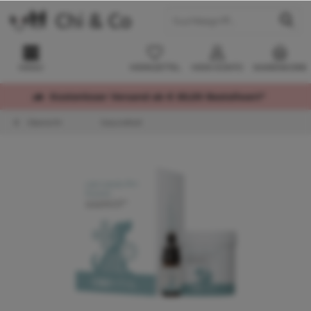
MENÜ
MERKZETTEL
MEIN KONTO
WARENKORB
Kostenloser Versand ab € 60,00 Bestellwert*
Übersicht
Gesundheit