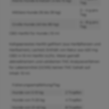
Kleine Hunde & Katzen (4 bis 15 kg)
Tag
2 – 4 g pro
Mittlere Hunde (16 bis 39 kg)
Tag
4 – 8 g pro
Große Hunde (40 bis 80 kg)
Tag
CBD Hanföl für Hunde | 10 ml
Kaltgepresstes Hanföl gefiltert (aus Hanfpflanzen und
Hanfsamen), Lachsöl; Enthält von Natur aus 420 mg
CBD in 10 ml Hanföl (4,2%). Weist gemäß
akkreditiertem und validierten THC Analyseverfahren
für Lebensmittel (GCMS) keinen THC Gehalt auf.
Inhalt: 10 ml.
Fütterungsempfehlung/Tag
Hunde von 5-10 kg
2 Tropfen
Hunde von 11-20 kg
4 Tropfen
Hunde von 21-40 kg
8 Tropfen