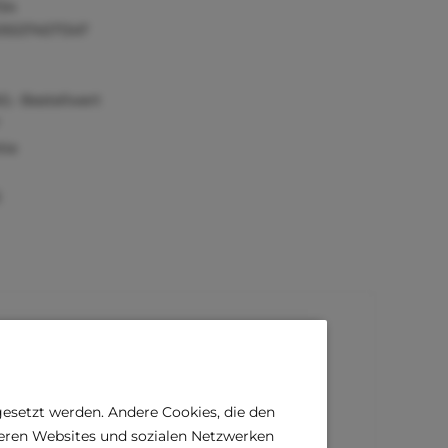
134
055374571347
0,- Bestellwert
tie
)
gesetzt werden. Andere Cookies, die den
deren Websites und sozialen Netzwerken