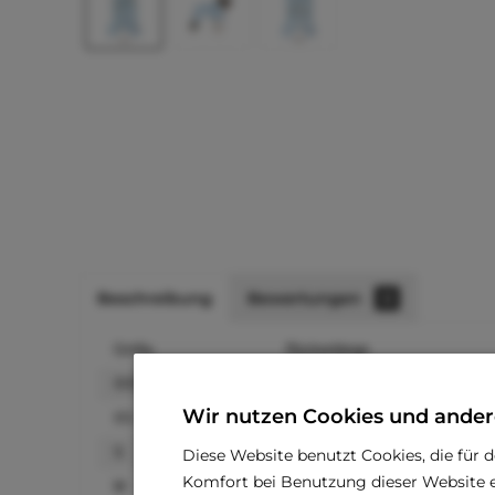
Beschreibung
Bewertungen
0
Größe
Rückenlänge
XXS
10-15 CM
Wir nutzen Cookies und ander
XS
15-20 CM
S
20-25 CM
Diese Website benutzt Cookies, die für 
Komfort bei Benutzung dieser Website e
M
25-30 CM