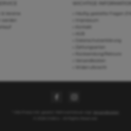
ERVICE
WICHTIGE INFORMATIO
 & Vereine
Häufig gestellte Fragen (F
r werden
Impressum
rkauf
Kontakt
AGB
Datenschutzerklärung
Zahlungsarten
Rücksendung/Retoure
Versandkosten
Widerrufsrecht
* Alle Preise inkl. gesetzl. Mehrwertsteuer zzgl.
Versandkosten
© 2026 Chi&Co - All Rights Reserved.