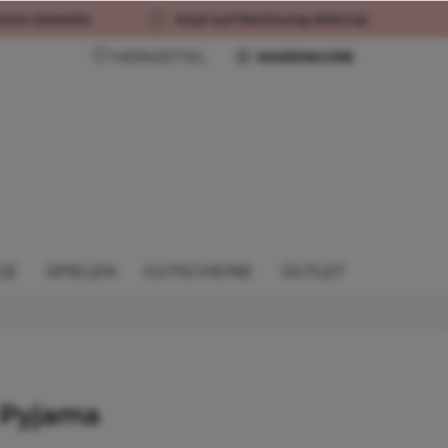
rück-Garantie
Kauf auf Rechnung (Klarna)
MERKZETTEL
WARENKORB
GE
SPIELEN
GUTSCHEINE
OUTLET
 Pyjama