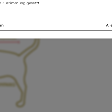
rer Zustimmung gesetzt.
Shi Tzu, Mini Pudel, Jack Russell, Pekingnese, Mops
Westie, Mini Schnauzer, F-Bulldogge
en
All