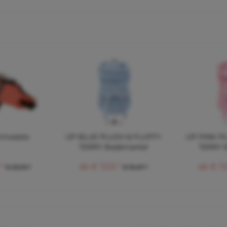
mmweste
UP BLUE PLUSH & FLUFFY
UP PINK P
TERRY Bademantel
TERRY 
*
ab € 7,03 *
ab € 7,
€ 23,10 *
€ 15,47 *