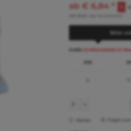
ab € 6,84 *
€
inkl. MwSt.
zzgl. Versandkosten
Bitte wä
Größe
(Größentabelle im Be
XXS
X
L
X
Fragen zum 
Merken