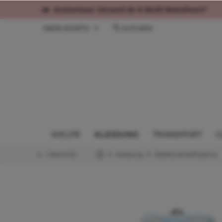
Kostenloser Versand ab € 60,00 Bestellwert*
MEIN KONTO
SUCHEN
WELPE
KLEIDUNG
TRANSPORT
G
Übersicht
Kleidung
Bademantel/Pyjama