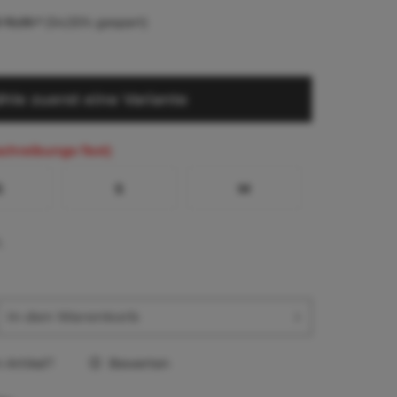
 15,05 *
(54,55% gespart)
hle zuerst eine Variante
schreibungs-Text)
S
S
M
L
In den
Warenkorb
Artikel?
Bewerten