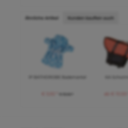
Ähnliche Artikel
Kunden kauften auch
IP BATHDROBE Bademantel
KA Schwi
€ 5,92 *
ab € 10,50 
€ 13,02 *