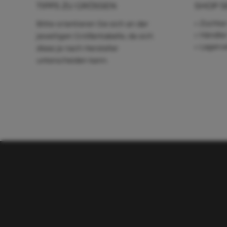
TIPPS ZU GRÖSSEN
SHOP S
Züchter
Bitte orientieren Sie sich an der
Händle
jeweiligen Größentabelle, da sich
Lagerve
diese je nach Hersteller
unterscheiden kann.