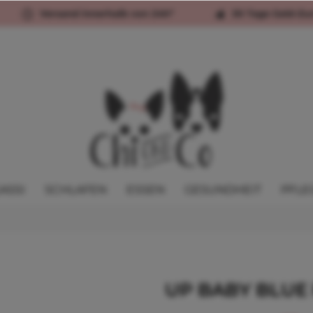
Versand innerhalb von 24h*
30 Tage Geld-Zu
ASSI
SCHLAFEN
ESSEN
GESUNDHEIT
PFLE
UP BABY BLUE