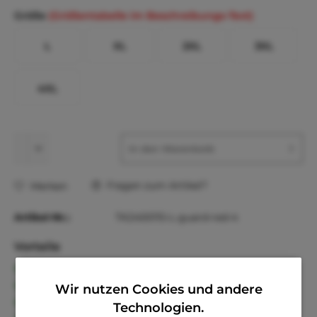
Größe
(Größentabelle im Beschreibungs-Text)
L
XL
2XL
3XL
4XL
In den
Warenkorb
Fragen zum Artikel?
Merken
Artikel-Nr.:
TK2400115-L-guard-red-4
Vorteile
Kostenloser Versand ab € 60,- Bestellwert
Versand innerhalb von 24h*
Wir nutzen Cookies und andere
30 Tage Geld-Zurück-Garantie
Technologien.