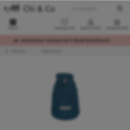
MENÜ
MERKZETTEL
MEIN KONTO
WARENKORB
Kostenloser Versand ab € 60,00 Bestellwert*
Übersicht
Regenjacken