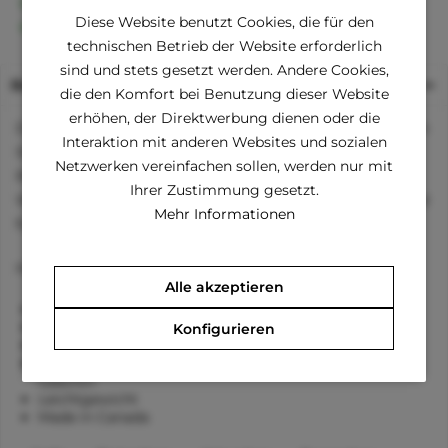
Familienunternehmen
Diese Website benutzt Cookies, die für den
Kauf auf Rechnung (Klarna)
technischen Betrieb der Website erforderlich
sind und stets gesetzt werden. Andere Cookies,
Beschreibung
die den Komfort bei Benutzung dieser Website
erhöhen, der Direktwerbung dienen oder die
Das ist eine hervorragende Regenjacke mit reflektierenden
Interaktion mit anderen Websites und sozialen
Streifen am Rücken für beste Sichtbarkeit - ebenfalls am
Netzwerken vereinfachen sollen, werden nur mit
Rücken angebracht ist ein D-Ring für einfaches anleinen.
Ihrer Zustimmung gesetzt.
Wasserabweisendes und zugleich Atmungsaktives Material
Mehr Informationen
für die Regensaison.
Hauptmerkmale dieser Regenjacke:
Alle akzeptieren
sehr gute Atmungsaktivität und Luftdurchlässigkeit
100% Wasserdicht und Winddicht
Konfigurieren
Sehr gute Sichtbarkeit
D-Ring für einfach anleinen ohne Halsband oder
Geschirr
Leichtgewicht
Made in Canada