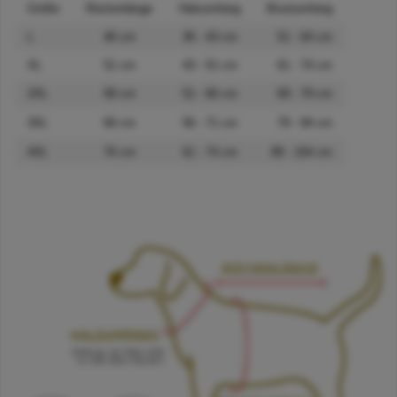
Größe
Rückenlänge
Halsumfang
Brustumfang
L
46 cm
36 - 43
cm
51 - 64
cm
XL
51
cm
43 - 51
cm
61 - 74
cm
2XL
58
cm
51 - 66
cm
69 - 79
cm
3XL
66
cm
56 - 71
cm
79 - 94
cm
4XL
76
cm
61 - 74
cm
89 - 104
cm