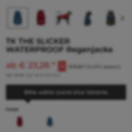
TK THE SLICKER
WATERPROOF Regenjacke
ab € 23,28 *
€ 51,22 *
(54,55% gespart)
inkl. MwSt.
zzgl. Versandkosten
Bitte wähle zuerst eine Variante
Farbe