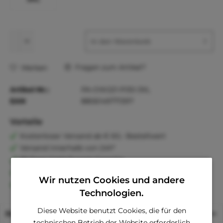
In den
Warenkorb
Fragen zum Artikel?
Merken
Artikel-Nr.:
PA-OW221-PI30-3XL
EAN
8806149771397
Vorteile
Kostenloser Versand ab € 60,- Bestellwert
Versand innerhalb von 24h*
30 Tage Geld-Zurück-Garantie
Familienunternehmen
Wir nutzen Cookies und andere
Kauf auf Rechnung (Klarna)
Technologien.
Diese Website benutzt Cookies, die für den
Beschreibung
technischen Betrieb der Website erforderlich