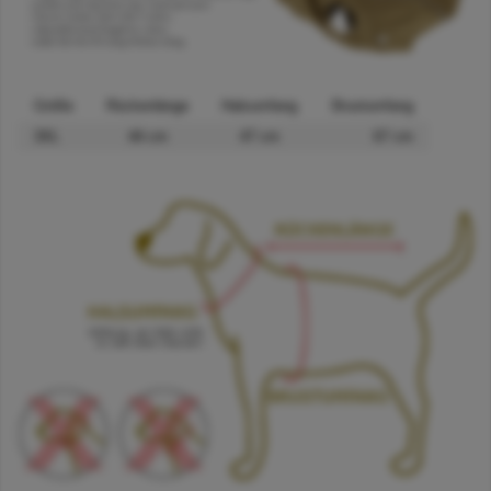
Größe
Rückenlänge
Halsumfang
Brustumfang
3XL
44 cm
47 cm
67 cm