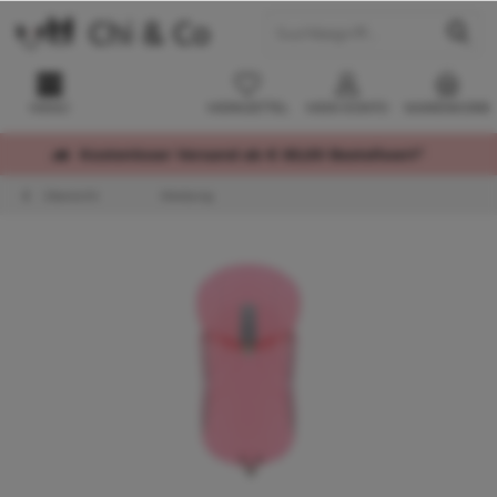
MENÜ
MERKZETTEL
MEIN KONTO
WARENKORB
Kostenloser Versand ab € 60,00 Bestellwert*
Übersicht
Kleidung