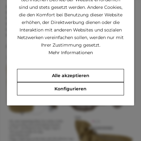
Material wie bei Outdoor-Kleidung
sind und stets gesetzt werden. Andere Cookies,
Wasser- und windfest
die den Komfort bei Benutzung dieser Website
Atmungsaktives Innenmaterial (wie bei Geschirre)
erhöhen, der Direktwerbung dienen oder die
3M Reflektoren für beste Sichtbarkeit in der Nacht
Verstellbare bzw. Feststellbare Kapuze
Interaktion mit anderen Websites und sozialen
Kordellzug, um hinten die Jacke an den Vierbeiner
Netzwerken vereinfachen sollen, werden nur mit
anzupassen
Ihrer Zustimmung gesetzt.
POLYESTER 100 %
Mehr Informationen
Alle akzeptieren
Konfigurieren