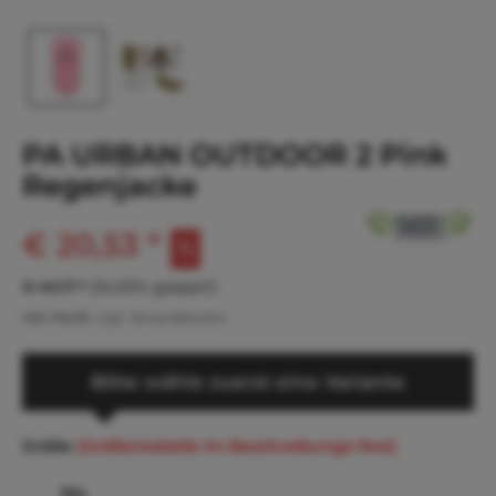
PA URBAN OUTDOOR 2 Pink
Regenjacke
€ 20,53 *
€ 45,17 *
(54,55% gespart)
inkl. MwSt.
zzgl. Versandkosten
Bitte wähle zuerst eine Variante
Größe
(Größentabelle im Beschreibungs-Text)
3XL