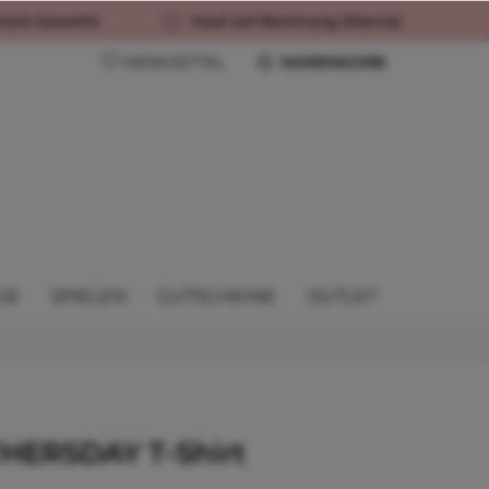
rück-Garantie
Kauf auf Rechnung (Klarna)
MERKZETTEL
WARENKORB
GE
SPIELEN
GUTSCHEINE
OUTLET
ERSDAY T-Shirt