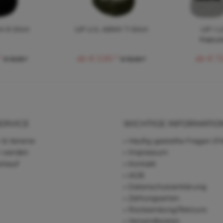
-9 Shirt
UP U.S. ARMY T-Shirt
UP I 
Kapuze
*
ab € 5,90 *
ab € 7,
€ 13,93 *
€ 13,00 *
ERVICE
WICHTIGE INFORMATIO
 & Vereine
Häufig gestellte Fragen (F
r werden
Impressum
rkauf
Kontakt
AGB
Datenschutzerklärung
Zahlungsarten
Rücksendung/Retoure
Versandkosten