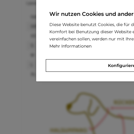
Lassen Sie Ihren Schatz diesen Muttertag ein beso
Wir nutzen Cookies und ander
Größe
Rückenlänge
Diese Website benutzt Cookies, die für 
XXS
10–15 cm
Mini Wel
Komfort bei Benutzung dieser Website e
XS
15–20 cm
Kleine Welpen, Mini
vereinfachen sollen, werden nur mit Ih
Mehr Informationen
S
20–25 cm
Chihuah
M
25–30 cm
Malteser, Mini
L
30–35 cm
Shi Tzu, Mini Pude
Konfigurier
XL
35–40 cm
Westie, Mi