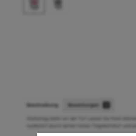
Beschreibung
Bewertungen
0
Muttertag steht vor der Tür! Lassen Sie Ihren kleine
zusätzlich durch seinen hohen Tragekomfort und se