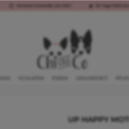
Versand innerhalb von 24h*
30 Tage Geld-Zu
ASSI
SCHLAFEN
ESSEN
GESUNDHEIT
PFLE
UP HAPPY MOTH