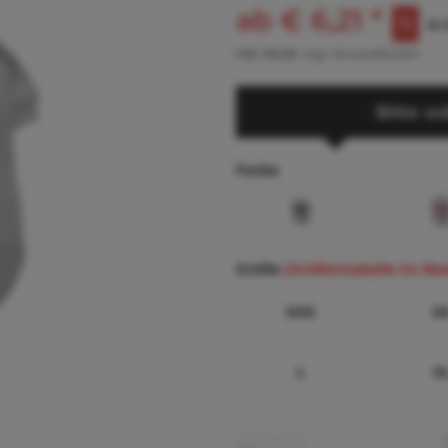
ab € 6,21 *
€ 1
inkl. MwSt.
zzgl. Versandkosten
Bitte wä
Farbe
Größe
(Größentabelle im Be
XXS
X
L
X