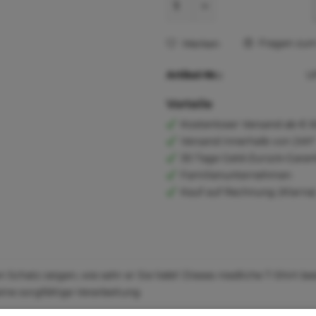
Fragen zum 
Merken
Artikel-Nr.:
U
Vorteile
Kostenloser Versand ab € 6
Versand innerhalb von 24h*
30 Tage Geld-Zurück-Garan
Familienunternehmen
Kauf auf Rechnung (Klarna
n Schatz zeigen, wie sehr er Sie liebt! Dieses niedliche T-Shirt 
ine sorgfältige Verarbeitung