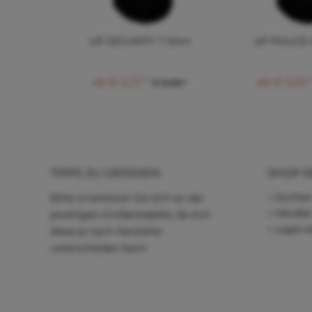
UP SECURITY T-Shirt
UP POLICE K
ab € 5,72 *
ab € 6,33 
€ 12,58 *
TIPPS ZU GRÖSSEN
SHOP S
Züchter
Bitte orientieren Sie sich an der
Händle
jeweiligen Größentabelle, da sich
Lagerve
diese je nach Hersteller
unterscheiden kann.