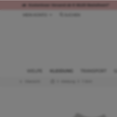
Kostenloser Versand ab € 60,00 Bestellwert*
MEIN KONTO
SUCHEN
WELPE
KLEIDUNG
TRANSPORT
G
Übersicht
Kleidung
T-Shirt