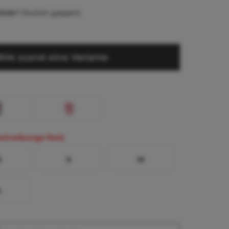
3,66 *
(54,54% gespart)
hle zuerst eine Variante
schreibungs-Text)
S
S
M
L