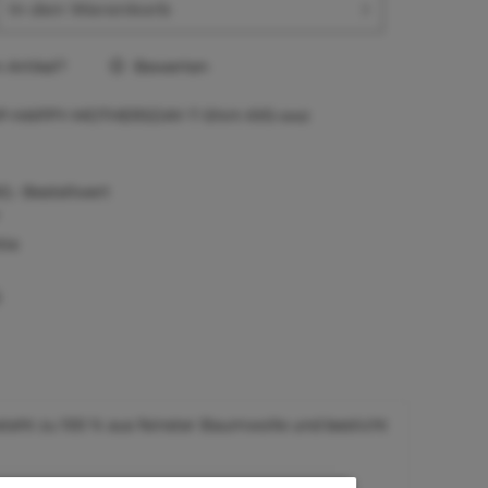
In den
Warenkorb
Artikel?
Bewerten
P-HAPPY-MOTHERSDAY-T-Shirt-XXS-swz
0,- Bestellwert
tie
)
besteht zu 100 % aus feinster Baumwolle und besticht