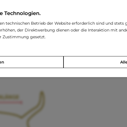
nderes Statement setzen!
e Technologien.
Beispiele
den technischen Betrieb der Website erforderlich sind und stets 
pen, Tee Cup Chihuahua
rhöhen, der Direktwerbung dienen oder die Interaktion mit an
 Chihuahua, Mini Yorkshire Terrier
rer Zustimmung gesetzt.
ua, Yorkshire Terrier
 Pinscher, Spitz, Zwergpudel
l, Jack Russell, Pekingnese, Mops
en
All
ni Schnauzer, F-Bulldogge