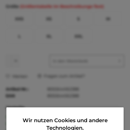
Größe
(Größentabelle im Beschreibungs-Text)
XXS
XS
S
M
L
XL
XXL
In den
Warenkorb
Fragen zum Artikel?
Merken
Artikel-Nr.:
8592644162388
EAN
8592644162388
Vorteile
Kostenloser Versand ab € 60,- Bestellwert
Wir nutzen Cookies und andere
Versand innerhalb von 24h*
Technologien.