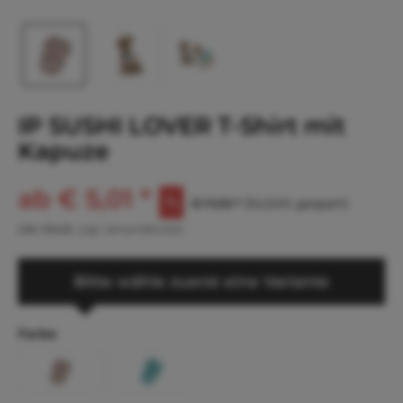
IP SUSHI LOVER T-Shirt mit
Kapuze
ab € 5,01 *
€ 11,02 *
(54,54% gespart)
inkl. MwSt.
zzgl. Versandkosten
Bitte wähle zuerst eine Variante
Farbe