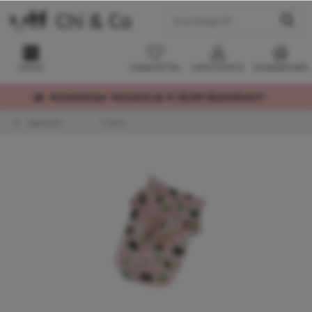
MENÜ
MERKZETTEL
MEIN KONTO
WARENKORB
Kostenloser Versand ab € 60,00 Bestellwert*
Übersicht
T-Shirt