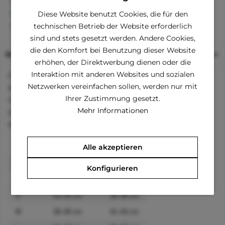
30 Tage Geld-Zurück-Garantie
Familienunternehmen
Diese Website benutzt Cookies, die für den
Kauf auf Rechnung (Klarna)
technischen Betrieb der Website erforderlich
sind und stets gesetzt werden. Andere Cookies,
die den Komfort bei Benutzung dieser Website
Beschreibung
erhöhen, der Direktwerbung dienen oder die
Interaktion mit anderen Websites und sozialen
Frischer Lachs, Wasabi und Ei, so stellt sich das neue T-
Netzwerken vereinfachen sollen, werden nur mit
Shirt mit Kapuze vor. Die Sushi-Motive machen Lust auf
Ihrer Zustimmung gesetzt.
mehr, aber nicht nur auf das! Das T-Shirt ist sehr
Mehr Informationen
angenehm zu tragen und besticht durch seine Luftigkeit,
die vor allem an heißen Sommertagen geschätzt wird.
Alle akzeptieren
Größe
Rückenlänge
Brustumfang
XXS
13–15 cm
26–28 cm
Konfigurieren
XS
18–20 cm
31–33 cm
S
23–25 cm
36–38 cm
M
28–30 cm
41–43 cm