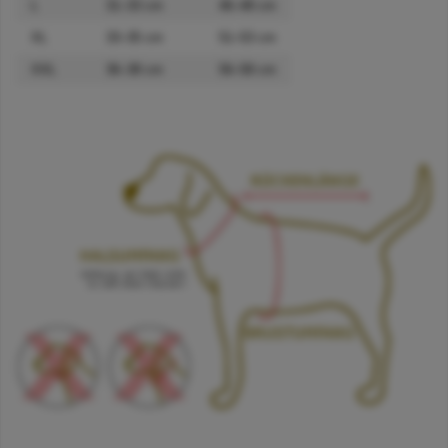
L
31–33 cm
46–48 cm
XL
33–35 cm
51–53 cm
XXL
36–38 cm
56–58 cm