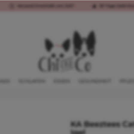
Versand innerhalb von 24h*
30 Tage Geld-Zu
ASSI
SCHLAFEN
ESSEN
GESUNDHEIT
PFLE
KA Beeztees Ca
Igel