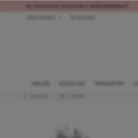
Kostenloser Versand ab € 60,00 Bestellwert*
MEIN KONTO
SUCHEN
WELPE
KLEIDUNG
TRANSPORT
G
Übersicht
Spielen