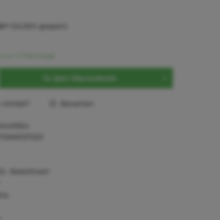
0 *
(54,55% gespart)
t ca. 1-3 Werktage
In den
Warenkorb
Artikel?
Bewerten
A440564
712695137023
0,- Bestellwert
tie
)