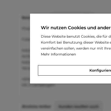
Beschreibung
Bewertungen
0
Wir nutzen Cookies und ander
Plüschspielzeug zum Befüllen mit Catnipkugeln.
Diese Website benutzt Cookies, die für 
Füllen Sie den Plüschigel mit einer Catnipkugel un
Komfort bei Benutzung dieser Website e
vereinfachen sollen, werden nur mit Ih
Katzenspielzeug für Kinder nicht geeignet.
Mehr Informationen
Achten Sie bitte darauf, dass Ihre Katze während sie 
Katzenminze ist essbar.
Verwenden Sie das Spielzeug nicht weiter wenn es b
Konfigurier
Höhe: ca. 11,5 cm
Mit 3 Catnipkugeln.
Ähnliche Artikel
Kunden kauften auch