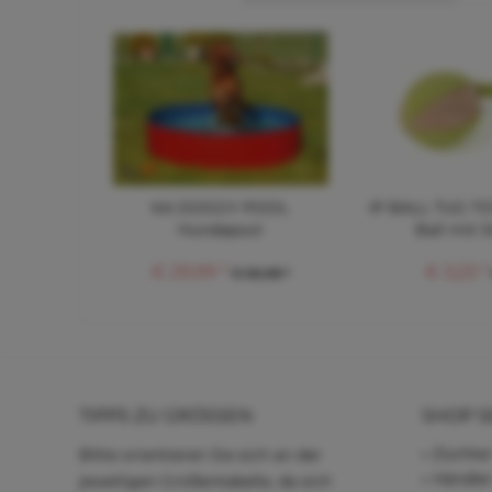
KA DOGGY POOL
IP BALL TUG TOY
Hundepool
Ball mit S
€ 29,99 *
€ 3,23 *
€ 65,98 *
TIPPS ZU GRÖSSEN
SHOP S
Züchter
Bitte orientieren Sie sich an der
Händle
jeweiligen Größentabelle, da sich