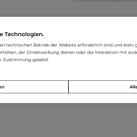
e Technologien.
den technischen Betrieb der Website erforderlich sind und stets 
d Ihre Katze wird mit diesem Spielzeug stundenlang spielen.
rhöhen, der Direktwerbung dienen oder die Interaktion mit an
rer Zustimmung gesetzt.
spielt, keine Teile des Spielzeugs abbeißt und auffrisst.
eschädigt ist.
en
All