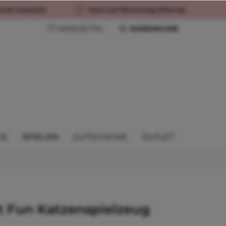
rück-Garantie
Kauf auf Rechnung (Klarna)
MERKZETTEL
WARENKORB
GE
SPIELEN
GUTSCHEINE
OUTLET
t Fun Katzenspielzeug