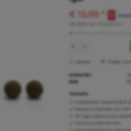
€ 12,00 *
€ 26,4
inkl. MwSt.
zzgl. Versandkosten
Sofort versandfertig, Lieferzei
Fragen zum 
Merken
Artikel-Nr.:
K
EAN
8
Vorteile
Kostenloser Versand ab € 6
Versand innerhalb von 24h*
30 Tage Geld-Zurück-Garan
Familienunternehmen
Kauf auf Rechnung (Klarna