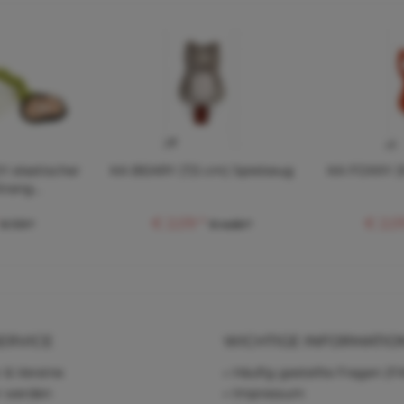
 elastischer
KA BEARY (7,5 cm) Spielzeug
KA FOXXY (9
trang...
€ 2,09 *
€ 2,0
€ 7,11 *
€ 4,60 *
ERVICE
WICHTIGE INFORMATIO
 & Vereine
Häufig gestellte Fragen (F
r werden
Impressum