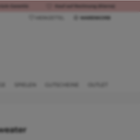
rück-Garantie
Kauf auf Rechnung (Klarna)
MERKZETTEL
WARENKORB
GE
SPIELEN
GUTSCHEINE
OUTLET
weater