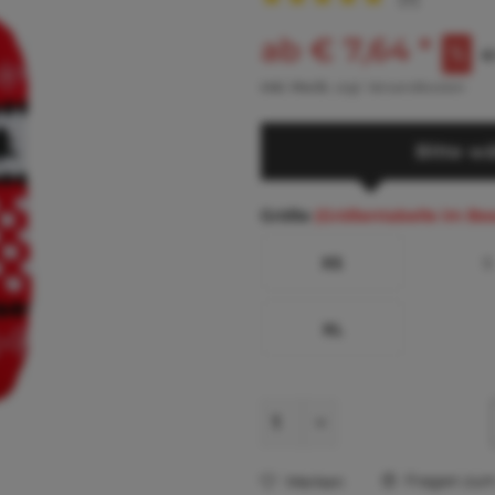
ab € 7,64 *
€
inkl. MwSt.
zzgl. Versandkosten
Bitte wä
Größe
(Größentabelle im Be
XS
S
XL
Fragen zum 
Merken