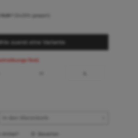
 16,81 *
(54,55% gespart)
hle zuerst eine Variante
schreibungs-Text)
M
L
In den
Warenkorb
Artikel?
Bewerten