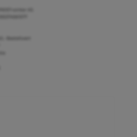
P6157-winter-XS
055374561577
0,- Bestellwert
tie
)