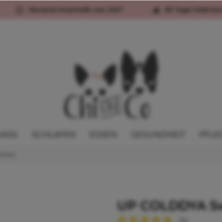
Versand innerhalb von 24h*
30 Tage Geld-Zu
ASSI
SCHLAFEN
ESSEN
GESUNDHEIT
PFLE
chten
UP COLDDYA S
(
1
)