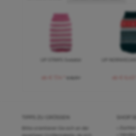
UP STRIPS Sweater
UP NORWEGIAN
ab € 7,14 *
ab € 6,43 
€ 15,71 *
TIPPS ZU GRÖSSEN
SHOP S
Züchter
Bitte orientieren Sie sich an der
Händle
jeweiligen Größentabelle, da sich