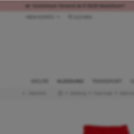
Kostenloser Versand ab € 60,00 Bestellwert*
MEIN KONTO
SUCHEN
WELPE
KLEIDUNG
TRANSPORT
G
Übersicht
Kleidung
Festmode
Weihna