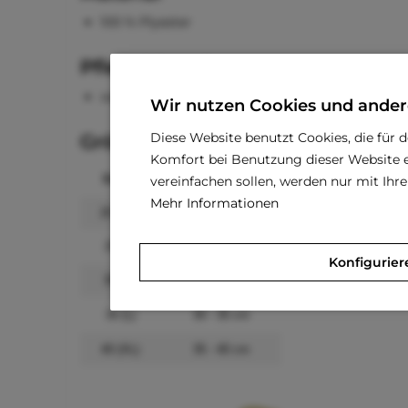
100 % Plyester
Pflegehinweise
waschbar bei 30 °C
Wir nutzen Cookies und ander
Diese Website benutzt Cookies, die für 
Größenangaben
Komfort bei Benutzung dieser Website e
Größe
Rückenlänge
vereinfachen sollen, werden nur mit Ih
Mehr Informationen
20 (XS)
15 - 20 cm
25 (S)
20 - 25 cm
Konfigurier
30 (M)
25 - 30 cm
35 (L)
30 - 35 cm
40 (XL)
35 - 40 cm