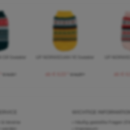
 GR Sweater
UP NORWEGIAN YE Sweater
UP NORWEGI
*
ab € 6,53 *
ab € 6,
€ 14,15 *
€ 14,37 *
ERVICE
WICHTIGE INFORMATIO
 & Vereine
Häufig gestellte Fragen (F
r werden
Impressum