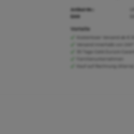
Artikel-Nr.:
U
EAN
5
Vorteile
Kostenloser Versand ab € 6
Versand innerhalb von 24h*
30 Tage Geld-Zurück-Garan
Familienunternehmen
Kauf auf Rechnung (Klarna