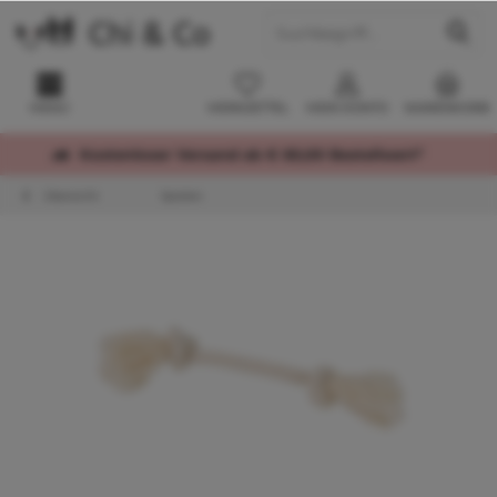
MENÜ
MERKZETTEL
MEIN KONTO
WARENKORB
Kostenloser Versand ab € 60,00 Bestellwert*
Übersicht
Spielen