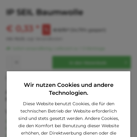
IP SEIL Baumwolle
€ 0,33 *
€ 0,73 *
(54,79% gespart)
inkl. MwSt.
zzgl. Versandkosten
Sofort versandfertig, Lieferzeit ca. 1-3 Werktage
In den
Warenkorb
Fragen zum Artikel?
Merken
Wir nutzen Cookies und andere
Artikel-Nr.:
8592644122153
Technologien.
EAN
8592644122153
Diese Website benutzt Cookies, die für den
technischen Betrieb der Website erforderlich
Vorteile
sind und stets gesetzt werden. Andere Cookies,
Kostenloser Versand ab € 60,- Bestellwert
die den Komfort bei Benutzung dieser Website
Versand innerhalb von 24h*
erhöhen, der Direktwerbung dienen oder die
30 Tage Geld-Zurück-Garantie