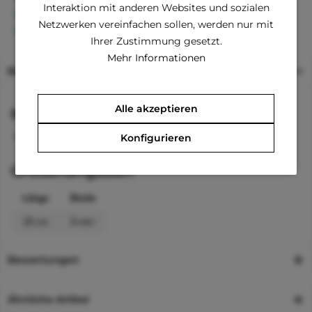
Interaktion mit anderen Websites und sozialen
Familienunternehmen
Netzwerken vereinfachen sollen, werden nur mit
Kauf auf Rechnung (Klarna)
Ihrer Zustimmung gesetzt.
Mehr Informationen
Beschreibung
Alle akzeptieren
Material
Baumwolle
Konfigurieren
Größenangaben
Länge
Breite
18 cm
8 mm
Bewertungen
Ähnliche Artikel