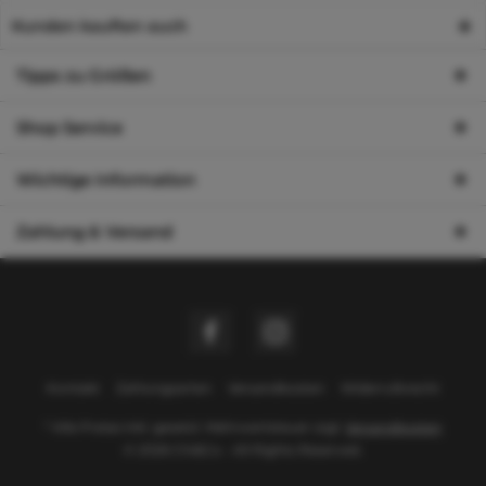
Kunden kauften auch
Tipps zu Größen
Shop Service
Wichtige Information
Zahlung & Versand
Kontakt
Zahlungsarten
Versandkosten
Widerrufsrecht
* Alle Preise inkl. gesetzl. Mehrwertsteuer zzgl.
Versandkosten
© 2026 Chi&Co - All Rights Reserved.