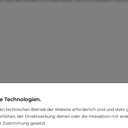
e Technologien.
den technischen Betrieb der Website erforderlich sind und stets 
rhöhen, der Direktwerbung dienen oder die Interaktion mit an
rer Zustimmung gesetzt.