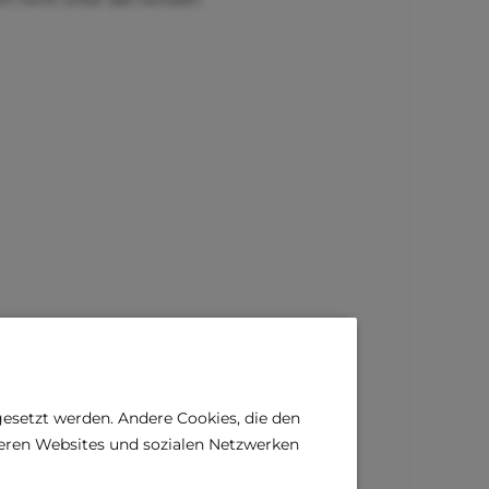
gesetzt werden. Andere Cookies, die den
deren Websites und sozialen Netzwerken