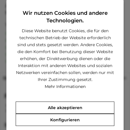
Artikel-Nr.:
650749
Wir nutzen Cookies und andere
EAN
8712695164180
Technologien.
Vorteile
Diese Website benutzt Cookies, die für den
Kostenloser Versand ab € 60,- Bestellwert
technischen Betrieb der Website erforderlich
Versand innerhalb von 24h*
sind und stets gesetzt werden. Andere Cookies,
30 Tage Geld-Zurück-Garantie
die den Komfort bei Benutzung dieser Website
Familienunternehmen
erhöhen, der Direktwerbung dienen oder die
Kauf auf Rechnung (Klarna)
Interaktion mit anderen Websites und sozialen
Netzwerken vereinfachen sollen, werden nur mit
Beschreibung
Ihrer Zustimmung gesetzt.
Mehr Informationen
Funktionen
optimal für Wasser, Nass- und Trockenfutter
Alle akzeptieren
rutschfester Boden
Konfigurieren
Material