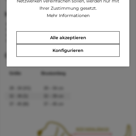
Netzwerken vereinfachen sollen, werden nur mit
Ihrer Zustimmung gesetzt.
Material
Mehr Informationen
Polyester/Mesh
hochwertig
atmungsaktiv
Alle akzeptieren
wiederstandsfähig
Konfigurieren
Größenangaben
Größe
Brustumfang
28 - 34 (XS)
28 – 34 cm
32 - 39 (S)
32 – 39 cm
37 - 45 (M)
37 – 45 cm