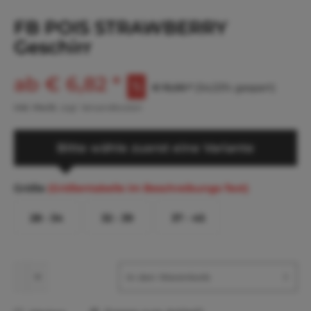
FB POIS STRAWBERRY
Geschirr
ab € 6,82 *
€ 15,00 *
(54,53% gespart)
inkl. MwSt.
zzgl. Versandkosten
Bitte wähle zuerst eine Variante
Größe
(Größentabelle im Beschreibungs-Text)
28 - 34
32 - 39
37 - 45
In den
Warenkorb