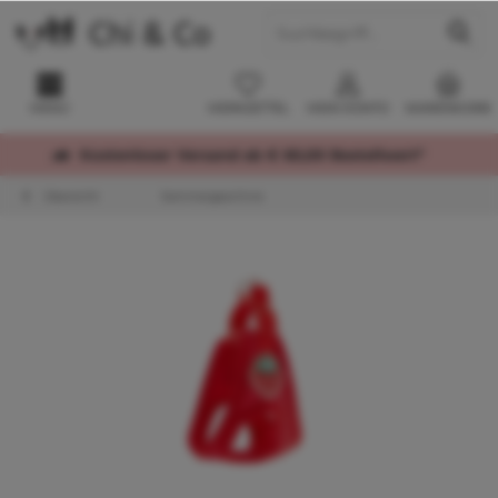
MENÜ
MERKZETTEL
MEIN KONTO
WARENKORB
Kostenloser Versand ab € 60,00 Bestellwert*
Übersicht
Sommergeschirre