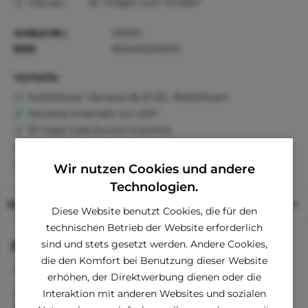
Fragen zum Artikel?
Merken
Artikel-Nr.:
HI1010
EAN
8014302259112
Vorteile
Kostenloser Versand ab € 60,- Bestellwert
Versand innerhalb von 24h*
30 Tage Geld-Zurück-Garantie
Familienunternehmen
Kauf auf Rechnung (Klarna)
Wir nutzen Cookies und andere
Technologien.
Beschreibung
Diese Website benutzt Cookies, die für den
technischen Betrieb der Website erforderlich
Funktionen
sind und stets gesetzt werden. Andere Cookies,
die den Komfort bei Benutzung dieser Website
ergonomisches Design für perfekte Passform an der
erhöhen, der Direktwerbung dienen oder die
Brust
verstellbare Seitenbänder
Interaktion mit anderen Websites und sozialen
keine unangenehmen Druckstellen