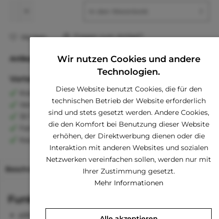
In den
Warenkorb
Fragen zum Artikel?
Merken
Wir nutzen Cookies und andere
Artikel-Nr.:
CHNM-130S-WH_GY
Technologien.
Vorteile
Diese Website benutzt Cookies, die für den
Kostenloser Versand ab € 60,- Bestellwert
technischen Betrieb der Website erforderlich
Versand innerhalb von 24h*
sind und stets gesetzt werden. Andere Cookies,
30 Tage Geld-Zurück-Garantie
die den Komfort bei Benutzung dieser Website
Familienunternehmen
erhöhen, der Direktwerbung dienen oder die
Kauf auf Rechnung (Klarna)
Interaktion mit anderen Websites und sozialen
Netzwerken vereinfachen sollen, werden nur mit
Beschreibung
Ihrer Zustimmung gesetzt.
Mehr Informationen
Funktionen
edler Napf
Alle akzeptieren