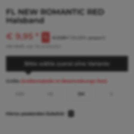
FL NEW ROMANTIC RED
Halsband
€ 9,95 *
€ 21,89 *
(54,55% gespart)
inkl. MwSt.
zzgl. Versandkosten
Bitte wähle zuerst eine Variante
Größe
(Größentabelle im Beschreibungs-Text)
XXS
XS
SM
S
hierzu passendes Zubehör
1