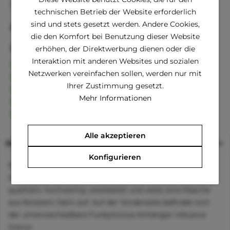
Fragen zum Artikel?
Merken
technischen Betrieb der Website erforderlich
sind und stets gesetzt werden. Andere Cookies,
Artikel-Nr.:
FL-NEW-ROMANTIC-RED-SM
die den Komfort bei Benutzung dieser Website
Vorteile
erhöhen, der Direktwerbung dienen oder die
Interaktion mit anderen Websites und sozialen
Kostenloser Versand ab € 60,- Bestellwert
Netzwerken vereinfachen sollen, werden nur mit
Versand innerhalb von 24h*
Ihrer Zustimmung gesetzt.
30 Tage Geld-Zurück-Garantie
Mehr Informationen
Familienunternehmen
Kauf auf Rechnung (Klarna)
Alle akzeptieren
Beschreibung
Konfigurieren
Mit diesem dezenten Halsband startet Ihr Liebling perfekt
in den kommenden Valentinstag! Das Halsband wurde
qualitativ hochwertig verarbeitet und weist eine Masche
aus feinstem Satin auf. Auf der Vorderseite befindet sich
der unverwechselbare Funkylicious-Anhänger inklusive
Gravur.