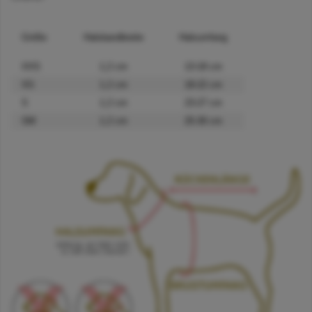
Größe
Halsbandbreite
Halsumfang
XXS
1,2 cm
13-18 cm
XS
1,2 cm
18-22 cm
S
1,2 cm
23-27 cm
SM
1,2 cm
25-30 cm