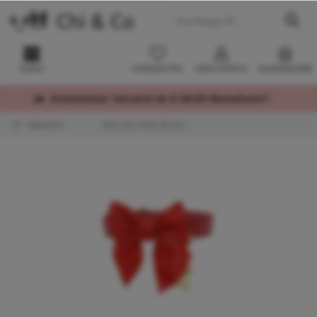
MENÜ
MERKZETTEL
MEIN KONTO
WARENKORB
Kostenloser Versand ab € 60,00 Bestellwert*
Übersicht
Mini (von 12 bis 25 cm)