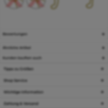
Bewertungen
Ähnliche Artikel
Kunden kauften auch
Tipps zu Größen
Shop Service
Wichtige Information
Zahlung & Versand