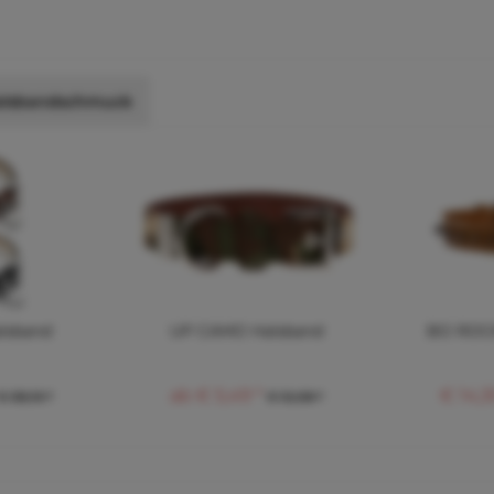
alsbandschmuck
lsband
UP CAMO Halsband
BO ROCK
ab € 5,49 *
€ 14,3
€ 38,10 *
€ 12,08 *