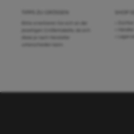
TIPPS ZU GRÖSSEN
SHOP S
Züchter
Bitte orientieren Sie sich an der
Händle
jeweiligen Größentabelle, da sich
Lagerve
diese je nach Hersteller
unterscheiden kann.