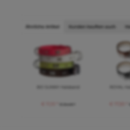
Ähnliche Artikel
Kunden kauften auch
H
BO SUNNY Halsband
ROYAL Ha
€ 11,10 *
€ 17,30 *
€ 24,40 *