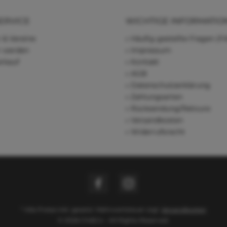
ERVICE
WICHTIGE INFORMATIO
 & Vereine
Häufig gestellte Fragen (F
r werden
Impressum
rkauf
Kontakt
AGB
Datenschutzerklärung
Zahlungsarten
Rücksendung/Retoure
Versandkosten
Widerrufsrecht
* Alle Preise inkl. gesetzl. Mehrwertsteuer zzgl.
Versandkosten
© 2026 Chi&Co - All Rights Reserved.