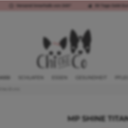
Versand innerhalb von 24h*
30 Tage Geld-Zu
ASSI
SCHLAFEN
ESSEN
GESUNDHEIT
PFLE
2 bis 25 cm)
MP SHINE TITA