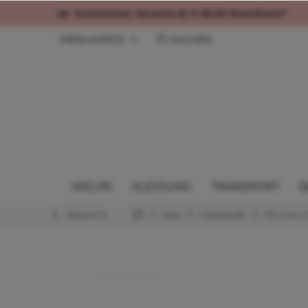
Kostenloser Versand ab € 60,00 Bestellwert*
MEIN KONTO
SUCHEN
WELPE
KLEIDUNG
TRANSPORT
G
Übersicht
Gassi
Halsbänder
Mini (von 1