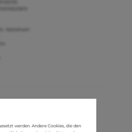
P405735
700709221870
0,- Bestellwert
tie
)
gesetzt werden. Andere Cookies, die den