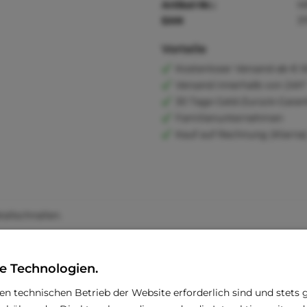
Artikel-Nr.:
M
EAN
3
Vorteile
Kostenloser Versand ab € 6
Versand innerhalb von 24h*
30 Tage Geld-Zurück-Garan
Familienunternehmen
Kauf auf Rechnung (Klarna
allschnallen.
e Technologien.
den technischen Betrieb der Website erforderlich sind und stets 