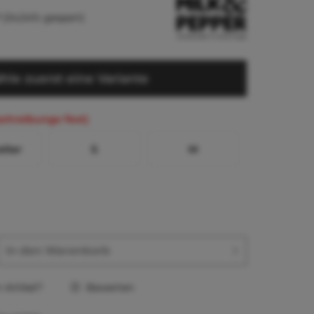
(54,54% gespart)
hle zuerst eine Variante
schreibungs-Text)
eiter
S
M
In den
Warenkorb
Artikel?
Bewerten