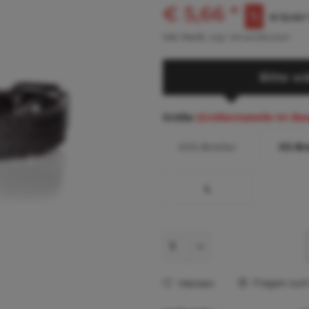
€ 5,66 *
€ 12,45 *
inkl. MwSt.
zzgl. Versandkosten
Bitte wä
Größe
(Größentabelle im Be
XXS-Breiter
XS-Br
L
Fragen zum 
Merken