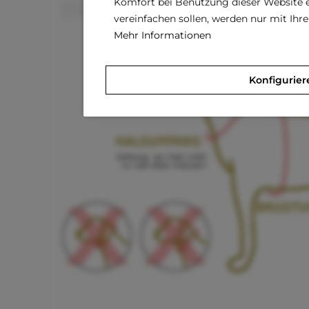
Komfort bei Benutzung dieser Website e
M
2 cm
30 - 35 cm
vereinfachen sollen, werden nur mit Ih
L
2 cm
35 - 40 cm
Mehr Informationen
Konfigurier