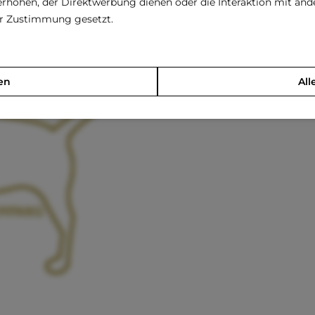
rhöhen, der Direktwerbung dienen oder die Interaktion mit an
rer Zustimmung gesetzt.
en
All