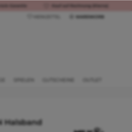
rück-Garantie
Kauf auf Rechnung (Klarna)
MERKZETTEL
WARENKORB
GE
SPIELEN
GUTSCHEINE
OUTLET
N Halsband