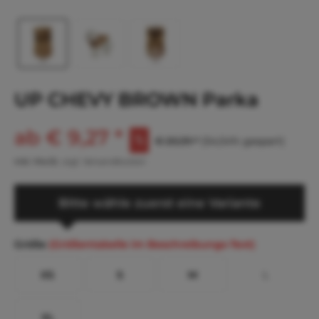
UP CHEVY BROWN Parka
ab € 9,27 *
€ 20,39 *
(54,54% gespart)
inkl. MwSt.
zzgl. Versandkosten
Bitte wähle zuerst eine Variante
Größe
(Größentabelle im Beschreibungs-Text)
XS
S
M
L
XL