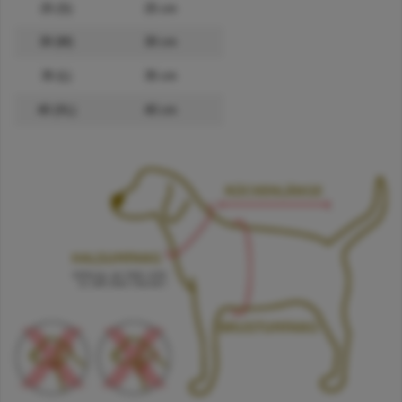
25 (S)
25 cm
30 (M)
30 cm
35 (L)
35 cm
40 (XL)
40 cm