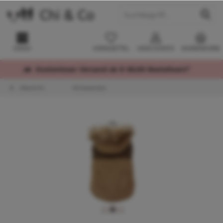
MENÜ
MERKZETTEL
MEIN KONTO
WARENKORB
Kostenloser Versand ab € 60,00 Bestellwert*
Übersicht
Winterjacken