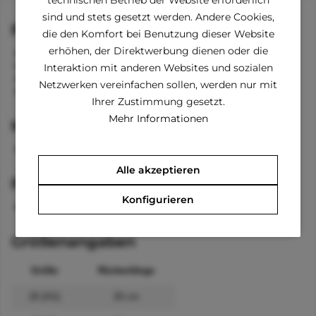
technischen Betrieb der Website erforderlich
sind und stets gesetzt werden. Andere Cookies,
Funktionen
die den Komfort bei Benutzung dieser Website
erhöhen, der Direktwerbung dienen oder die
Knöpfe beim Bauch
Ärmel an den Vorderbeinen
Interaktion mit anderen Websites und sozialen
Öffnung zum Anleinen
Netzwerken vereinfachen sollen, werden nur mit
Kapuze
Ihrer Zustimmung gesetzt.
Mehr Informationen
Material
100 % Polyester
Alle akzeptieren
Pflegehinweise
Konfigurieren
waschbar bei 30 °C
Größenangaben
Größe
Rückenlänge
20 (XS)
20 cm