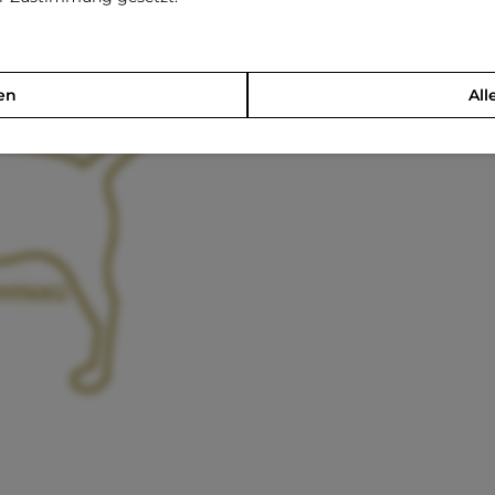
en
All