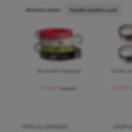
Ähnliche Artikel
Kunden kauften auch
BO SUNNY Halsband
ROYAL Ha
€ 11,10 *
€ 17,30 *
€ 24,40 *
TIPPS ZU GRÖSSEN
SHOP S