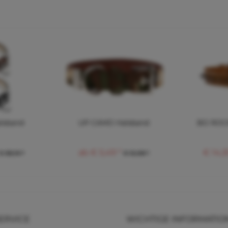
lsband
UP CAMO Halsband
BO ROCK
ab € 5,49 *
€ 14,3
€ 38,10 *
€ 12,08 *
ERVICE
WICHTIGE INFORMATIO