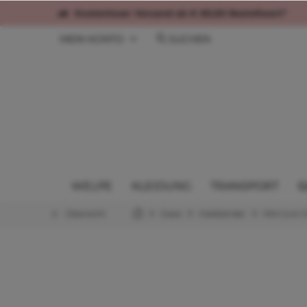
Kostenloser Versand ab € 60,00 Bestellwert*
MEIN KONTO
SUCHEN
WELPE
KLEIDUNG
TRANSPORT
G
Übersicht
Gassi
Halsbänder
Mini (von 1