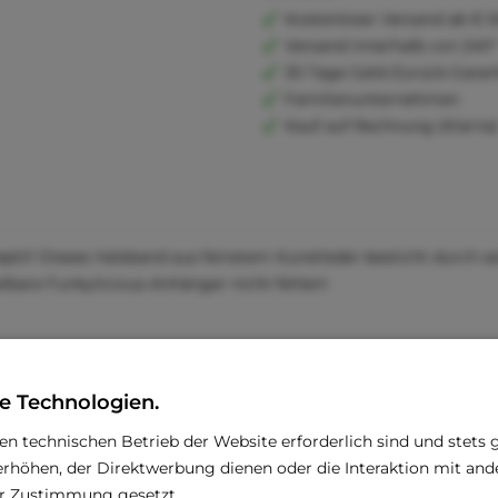
Kostenloser Versand ab € 6
Versand innerhalb von 24h*
30 Tage Geld-Zurück-Garan
Familienunternehmen
Kauf auf Rechnung (Klarna
Reptil! Dieses Halsband aus feinstem Kunstleder besticht durch 
lbare Funkylicious-Anhänger nicht fehlen!
e Technologien.
den technischen Betrieb der Website erforderlich sind und stets 
rhöhen, der Direktwerbung dienen oder die Interaktion mit an
rer Zustimmung gesetzt.