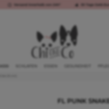
Versand innerhalb von 24h*
30 Tage Geld-Zu
ASSI
SCHLAFEN
ESSEN
GESUNDHEIT
PFLE
2 bis 25 cm)
FL PUNK SNAK