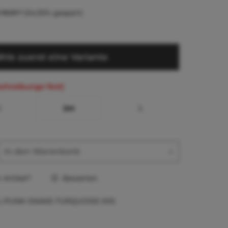
 19,91 *
(54,55% gespart)
hle zuerst eine Variante
schreibungs-Text)
S
SM
S
In den
Warenkorb
Artikel?
Bewerten
L-PUNK-SNAKE-TURQUOISE-XXS