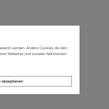
gesetzt werden. Andere Cookies, die den
deren Websites und sozialen Netzwerken
e akzeptieren