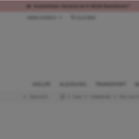
Kostenloser Versand ab € 60,00 Bestellwert*
MEIN KONTO
SUCHEN
WELPE
KLEIDUNG
TRANSPORT
G
Übersicht
Gassi
Halsbänder
Mini (von 1