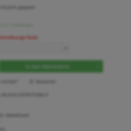
(54,54% gespart)
t ca. 1-3 Werktage
schreibungs-Text)
:
In den
Warenkorb
Artikel?
Bewerten
L-BLACK-SATIN-PUNK-S
0,- Bestellwert
tie