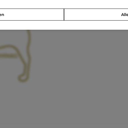
en
All