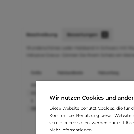
Beschreibung
Bewertungen
0
Wunderschönes Leder-Halsband in Schwarz mit Must
inklusive Gravur. Gönnen Sie Ihrem Schatz ein klein
Größe
Halsbandbreite
Halsumfang
XXS
1,2 cm
13-18 cm
XS
1,2 cm
18-22 cm
Wir nutzen Cookies und ander
S
1,2 cm
23-27 cm
Diese Website benutzt Cookies, die für 
SM
1,2 cm
25-30 cm
Komfort bei Benutzung dieser Website e
vereinfachen sollen, werden nur mit Ih
Mehr Informationen