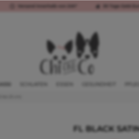
Versand innerhalb von 24h*
30 Tage Geld-Zu
ASSI
SCHLAFEN
ESSEN
GESUNDHEIT
PFLE
2 bis 25 cm)
FL BLACK SATI