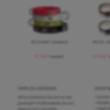
BO SUNNY Halsband
ROYAL Ha
€ 11,10 *
€ 17,30 *
€ 24,40 *
TIPPS ZU GRÖSSEN
SHOP S
Züchter
Bitte orientieren Sie sich an der
Händle
jeweiligen Größentabelle, da sich
Lagerve
diese je nach Hersteller