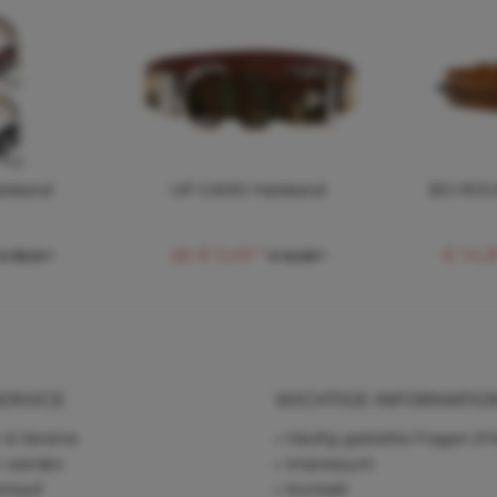
lsband
UP CAMO Halsband
BO ROCK
ab € 5,49 *
€ 14,3
€ 38,10 *
€ 12,08 *
ERVICE
WICHTIGE INFORMATIO
 & Vereine
Häufig gestellte Fragen (F
r werden
Impressum
rkauf
Kontakt