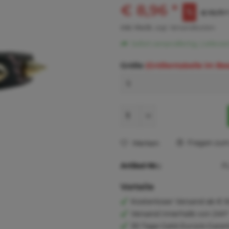
€ 8,96 *
€ 19,71 *
inkl. MwSt.
zzgl. Versandkosten
Sofort versandfertig, Lieferzei
Größe
(Größentabelle im Be
Fragen zum 
Merken
Artikel-Nr.:
F
Vorteile
Kostenloser Versand ab € 6
Versand innerhalb von 24h*
30 Tage Geld-Zurück-Garan