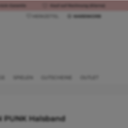
rück-Garantie
Kauf auf Rechnung (Klarna)
MERKZETTEL
WARENKORB
GE
SPIELEN
GUTSCHEINE
OUTLET
N PUNK Halsband