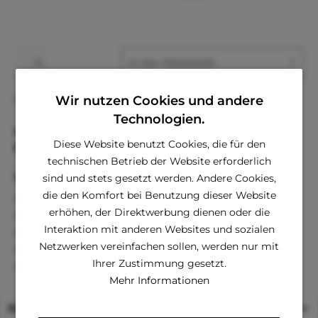
In den
Warenkorb
Wir nutzen Cookies und andere
Fragen zum Artikel?
Merken
Technologien.
Artikel-Nr.:
UP6588-XS
Diese Website benutzt Cookies, die für den
EAN
5055374565889
technischen Betrieb der Website erforderlich
Vorteile
sind und stets gesetzt werden. Andere Cookies,
die den Komfort bei Benutzung dieser Website
Kostenloser Versand ab € 60,- Bestellwert
erhöhen, der Direktwerbung dienen oder die
Versand innerhalb von 24h*
Interaktion mit anderen Websites und sozialen
30 Tage Geld-Zurück-Garantie
Netzwerken vereinfachen sollen, werden nur mit
Familienunternehmen
Ihrer Zustimmung gesetzt.
Kauf auf Rechnung (Klarna)
Mehr Informationen
Beschreibung