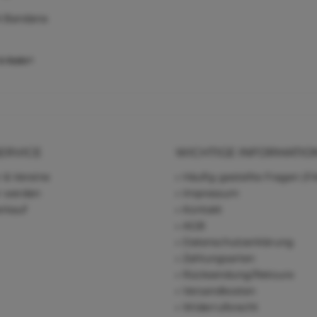
 Bandana
€ 19,80 *
ERVICE
WICHTIGE INFORMATIO
 & Vereine
Häufig gestellte Fragen (F
r werden
Impressum
rkauf
Kontakt
AGB
Datenschutzerklärung
Zahlungsarten
Rücksendung/Retoure
Versandkosten
Widerrufsrecht