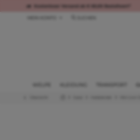
Kostenloser Versand ab € 60,00 Bestellwert*
MEIN KONTO
SUCHEN
WELPE
KLEIDUNG
TRANSPORT
G
Übersicht
Gassi
Halsbänder
Mini (von 1