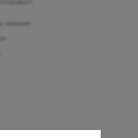
orto-bandana-S
0,- Bestellwert
tie
)