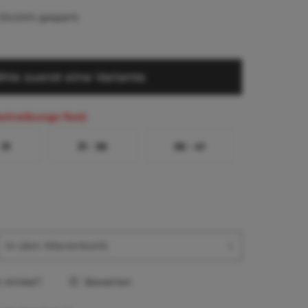
(54,54% gespart)
hle zuerst eine Variante
schreibungs-Text)
 31
31 - 36
36 - 41
In den
Warenkorb
Artikel?
Bewerten