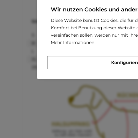
Wir nutzen Cookies und ander
Diese Website benutzt Cookies, die für 
Größe
Halsumfang
Komfort bei Benutzung dieser Website e
vereinfachen sollen, werden nur mit Ih
S
21 - 26 cm
Mehr Informationen
M
26 - 31 cm
L
31 - 36 cm
XL
36 - 41 cm
Konfigurier
2XL
41 - 51 cm