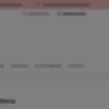
rück-Garantie
Kauf auf Rechnung (Klarna)
MERKZETTEL
WARENKORB
GE
SPIELEN
GUTSCHEINE
OUTLET
dana