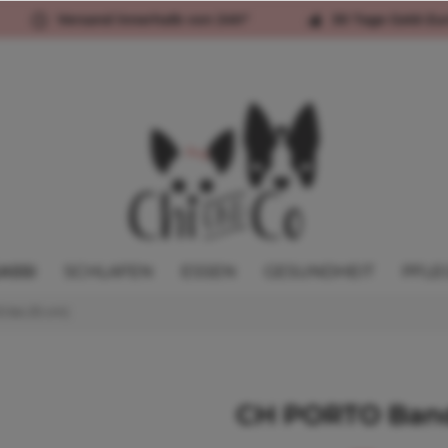
Versand innerhalb von 24h*
30 Tage Geld-Zu
ASSI
SCHLAFEN
ESSEN
GESUNDHEIT
PFLE
2 bis 25 cm)
CH PORTO Ban