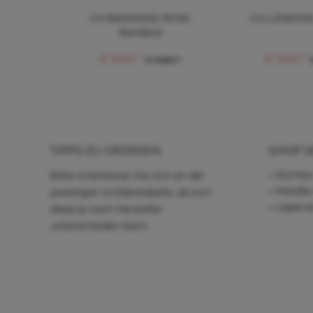
CH BAHAMAS ROSE
CH LONDON
Bandana
€ 9,00 *
€ 9,00 *
€ 19,80 *
TIPPS ZU GRÖSSEN
SHOP S
Züchter
Bitte orientieren Sie sich an der
Händle
jeweiligen Größentabelle, da sich
Lagerve
diese je nach Hersteller
unterscheiden kann.