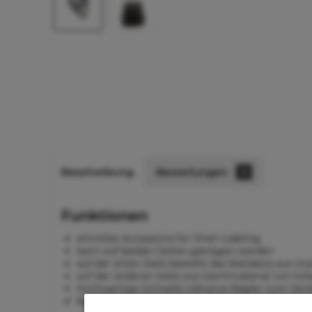
Beschreibung
Bewertungen
0
Funktionen
stilvolles Accessoire für Ihren Liebling
kann auf beiden Seiten getragen werden
auf der einen Seite besteht das Bandana aus 
auf der anderen Seite aus Samtmaterial von toll
hochwertige Schnalle inklusive Regler zum Vers
Befestigung der Leine ist möglich