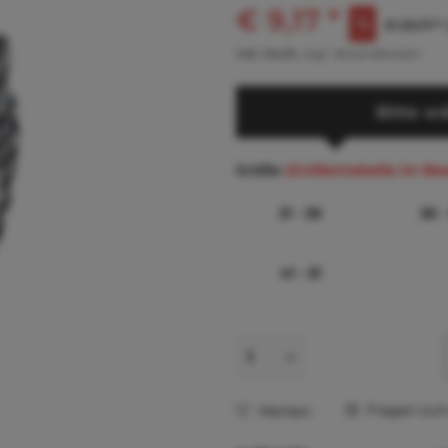
€ 9,17 *
€ 20,17 *
inkl. MwSt.
zzgl. Versandkosten
Bitte wä
Größe
(Größentabelle im Be
21 - 26
26 -
41 - 51
Fragen zum 
Merken