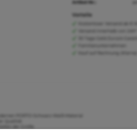
Artikel-Nr.:
p
Vorteile
Kostenloser Versand ab € 6
Versand innerhalb von 24h*
30 Tage Geld-Zurück-Garan
Familienunternehmen
Kauf auf Rechnung (Klarna
modernen PORTO-Schwarz-Weiß-Material
er Qualität
tellen der Größe