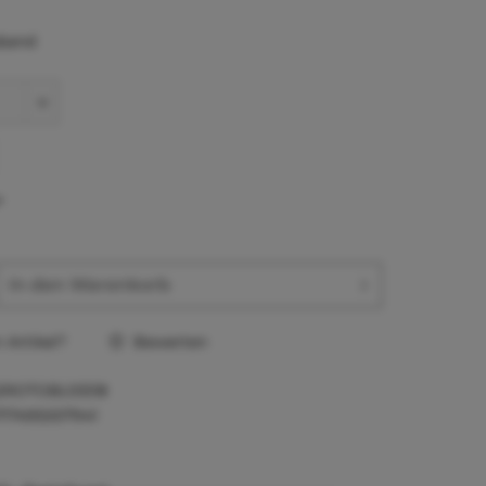
band
*
In den
Warenkorb
Artikel?
Bewerten
2ROTOBL10518
717495007941