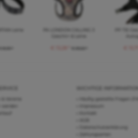
RTAN Leine
PA LONDON CALLING 3
PP TIE Ges
Geschirr & Leine
Autog
€ 13,28 *
€ 15,71
€ 8,05 *
€ 29,22 *
ERVICE
WICHTIGE INFORMATIO
 & Vereine
Häufig gestellte Fragen (F
r werden
Impressum
rkauf
Kontakt
AGB
Datenschutzerklärung
Zahlungsarten