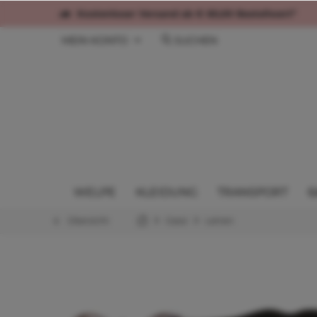
Kostenloser Versand ab € 60,00 Bestellwert*
MEIN KONTO
SUCHEN
WELPE
KLEIDUNG
TRANSPORT
G
Übersicht
Gassi
Leinen