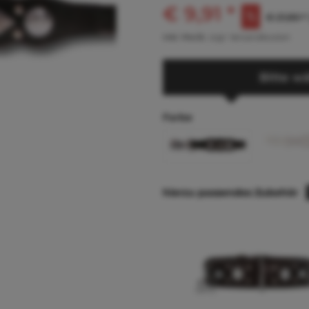
€ 9,91 *
€ 21,80 *
inkl. MwSt.
zzgl. Versandkosten
Bitte wä
Farbe
hierzu passendes Zubehör