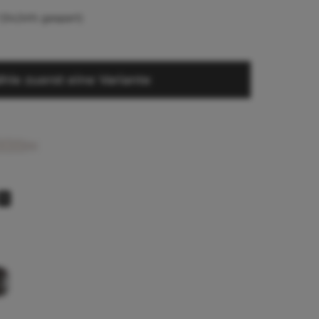
(54,54% gespart)
hle zuerst eine Variante
1