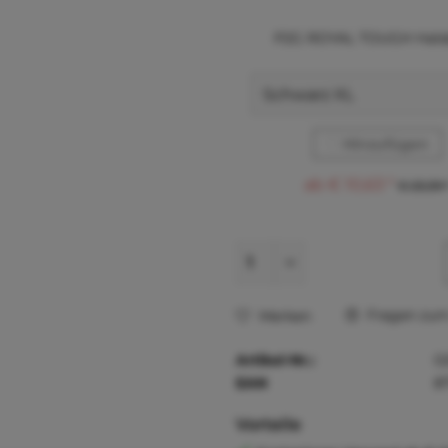
P2G ROYAL TOUGH Hals
Hinzufügen
ab € 10,63 *
€ 23,39 
Fragen zum 
Merken
Artikel-Nr.:
0
EAN
8
Vorteile