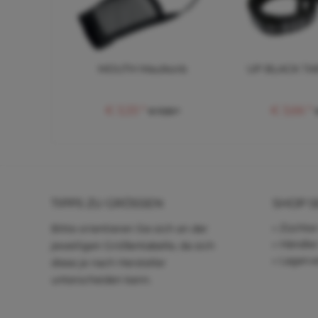
MOUTH Maulkorb
UP BLACK TA
€ 3,33 *
€ 3,66 *
€ 7,33 *
TIPPS ZU GRÖSSEN
SHOP S
Züchter
Bitte orientieren Sie sich an der
Händle
jeweiligen Größentabelle, da sich
Lagerve
diese je nach Hersteller
unterscheiden kann.