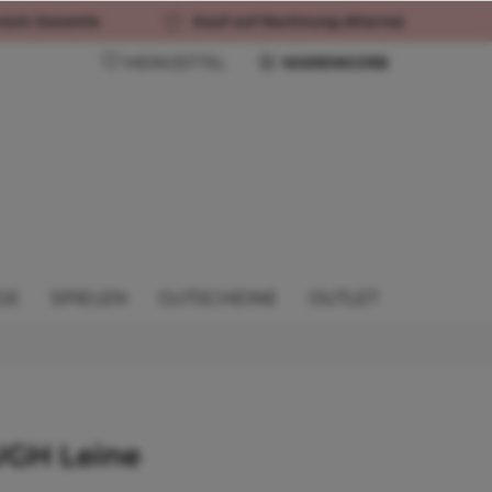
rück-Garantie
Kauf auf Rechnung (Klarna)
MERKZETTEL
WARENKORB
GE
SPIELEN
GUTSCHEINE
OUTLET
GH Leine