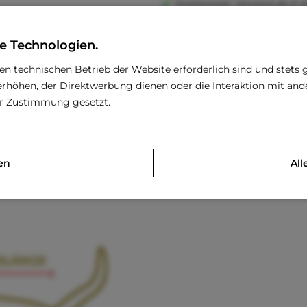
Kostenloser Versand ab € 6
Versand innerhalb von 24h*
30 Tage Geld-Zurück-Garan
e Technologien.
Familienunternehmen
den technischen Betrieb der Website erforderlich sind und stets 
Kauf auf Rechnung (Klarna
rhöhen, der Direktwerbung dienen oder die Interaktion mit an
rer Zustimmung gesetzt.
u den ROYAL-TOUGH-Halsbändern!
en
All