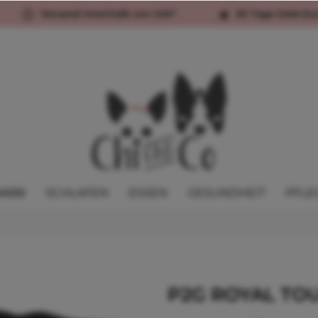
Versand innerhalb von 24h*
30 Tage Geld-Zu
ASSI
SCHLAFEN
ESSEN
GESUNDHEIT
PFLE
P2G ROYAL TOU