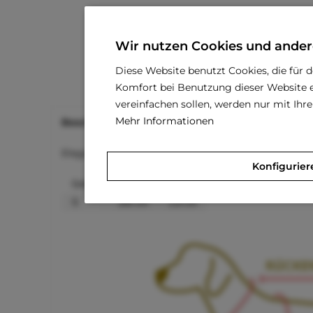
Wir nutzen Cookies und ander
Diese Website benutzt Cookies, die für 
Komfort bei Benutzung dieser Website e
vereinfachen sollen, werden nur mit Ih
Mehr Informationen
Beschreibung
Bewertungen
0
Elegante Leine aus bestem Kunstleder passend z
Konfigurier
Größe
Länge
Breite
S
105 cm
1,8 cm