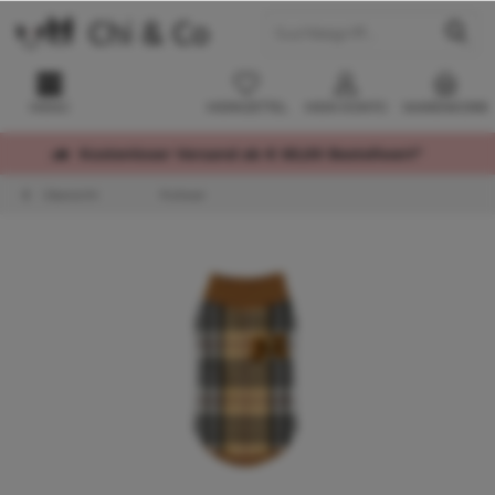
MENÜ
MERKZETTEL
MEIN KONTO
WARENKORB
Kostenloser Versand ab € 60,00 Bestellwert*
Übersicht
Pullover