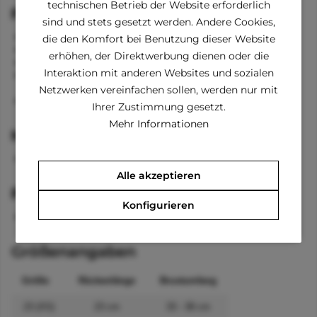
technischen Betrieb der Website erforderlich
Funktionen
sind und stets gesetzt werden. Andere Cookies,
hochwertige Qualität aus Baumwolle
die den Komfort bei Benutzung dieser Website
Karomuster
erhöhen, der Direktwerbung dienen oder die
perfekt für kältere Tage
Interaktion mit anderen Websites und sozialen
mit einer Einfassung an Halsnähe um das An- und
Ausziehen des Kopfes zu erleichtern
Netzwerken vereinfachen sollen, werden nur mit
schöne und elegante Schleife
Ihrer Zustimmung gesetzt.
Mehr Informationen
Material
100 % Polyester
Alle akzeptieren
Pflegehinweise
Konfigurieren
waschbar bei 30 °C
Größenangaben
Größe
Rückenlänge
Brustumfang
23 (XS)
23 cm
33 - 38 cm