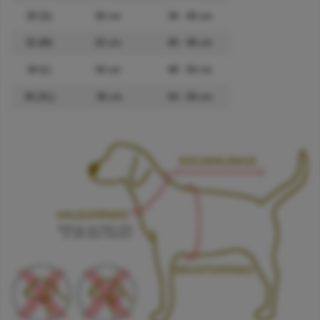
30 (S)
30 cm
34 - 40 cm
32 (M)
32 cm
40 - 48 cm
34 (L)
34 cm
48 - 54 cm
36 (XL)
36 cm
54 - 59 cm