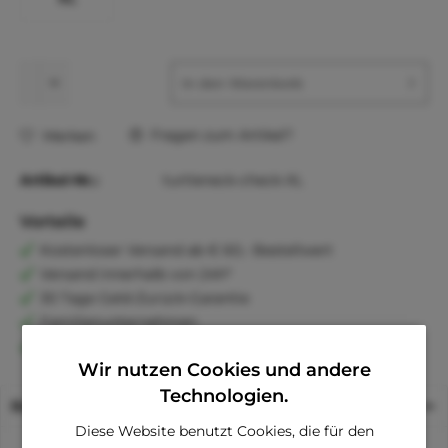
In den
Warenkorb
Fragen zum Artikel?
Merken
Artikel-Nr.:
turtleneck-check-XL
Vorteile
Kostenloser Versand ab € 60,- Bestellwert
Versand innerhalb von 24h*
30 Tage Geld-Zurück-Garantie
Familienunternehmen
Kauf auf Rechnung (Klarna)
Wir nutzen Cookies und andere
Technologien.
Beschreibung
Diese Website benutzt Cookies, die für den