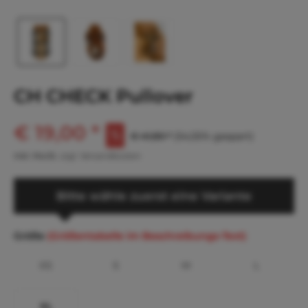
CH CHECK Pullover
€ 19,00 *
€ 41,80 *
(54,55% gespart)
inkl. MwSt.
zzgl. Versandkosten
Bitte wähle zuerst eine Variante
Größe
(Größentabelle im Beschreibungs-Text)
XS
S
M
L
XL