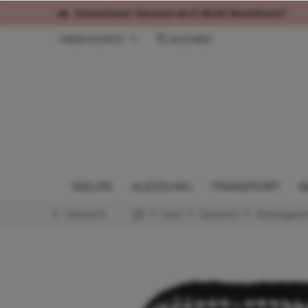
Kostenloser Versand ab € 60,00 Bestellwert*
MEIN KONTO
SUCHEN
WELPE
KLEIDUNG
TRANSPORT
G
Übersicht
Gassi
Geschirre
Wintergesch