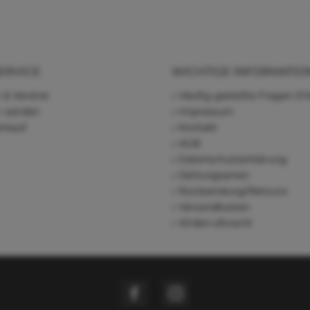
ERVICE
WICHTIGE INFORMATIO
 & Vereine
Häufig gestellte Fragen (F
r werden
Impressum
rkauf
Kontakt
AGB
Datenschutzerklärung
Zahlungsarten
Rücksendung/Retoure
Versandkosten
Widerrufsrecht