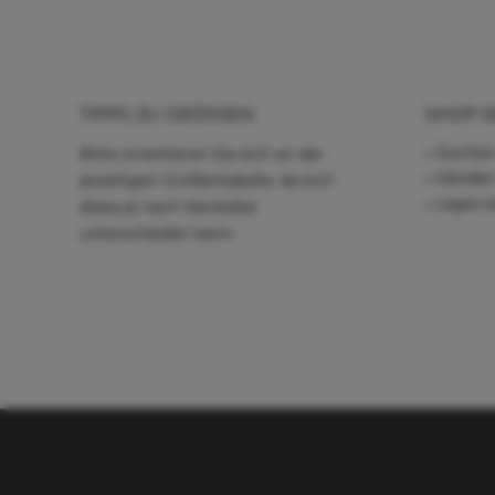
TIPPS ZU GRÖSSEN
SHOP S
Züchter
Bitte orientieren Sie sich an der
Händle
jeweiligen Größentabelle, da sich
Lagerve
diese je nach Hersteller
unterscheiden kann.