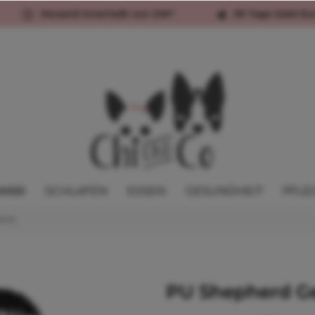
Versand innerhalb von 24h*
30 Tage Geld-Zu
ASSI
SCHLAFEN
ESSEN
GESUNDHEIT
PFLE
irre
PU Shepherd G