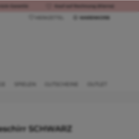
rück-Garantie
Kauf auf Rechnung (Klarna)
MERKZETTEL
WARENKORB
GE
SPIELEN
GUTSCHEINE
OUTLET
eschirr SCHWARZ