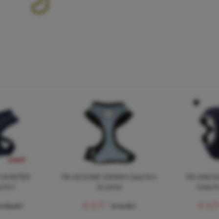
 WINTER
PA AGIONE DENIM Geschirr
PA ANGI
chirr
& Leine
Geschi
€ 6,71 *
€ 6,71
€ 39,49 *
€ 14,76 *