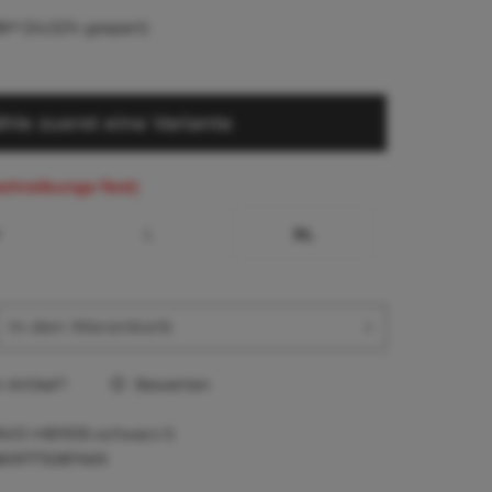
0 *
(54,52% gespart)
hle zuerst eine Variante
schreibungs-Text)
M
L
XL
In den
Warenkorb
Artikel?
Bewerten
AVD-HB1935-schwarz-S
809773087469