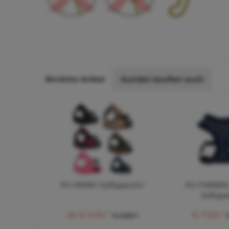
Ähnliche Artikel
Kunden kauften auch
PU PERRY Softgeschirr
PU FARREN
Softges
ab € 9,90 *
€ 17,95 *
€ 21,80 *