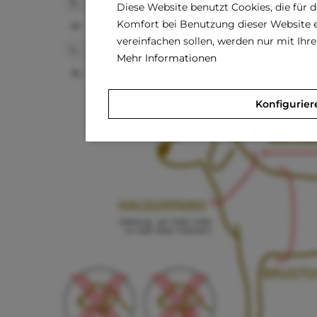
S
21 cm
30 - 32 cm
Diese Website benutzt Cookies, die für 
Komfort bei Benutzung dieser Website e
M
25 cm
37 - 39 cm
vereinfachen sollen, werden nur mit Ih
L
29 cm
42 - 44 cm
Mehr Informationen
XL
33 cm
49 - 51 cm
Konfigurier