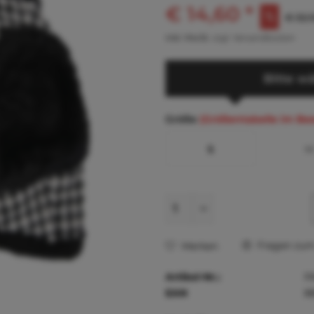
€ 14,60 *
€ 32,1
inkl. MwSt.
zzgl. Versandkosten
Bitte wä
Größe
(Größentabelle im Be
S
Fragen zum 
Merken
Artikel-Nr.:
P
EAN
8