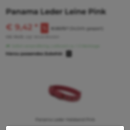
Panama Leder Leine Pink
€ 9,42 *
€ 20,72 *
(54,54% gespart)
inkl. MwSt.
zzgl. Versandkosten
Sofort versandfertig, Lieferzeit ca. 1-3 Werktage
hierzu passendes Zubehör
1
Panama Leder Halsband Pink