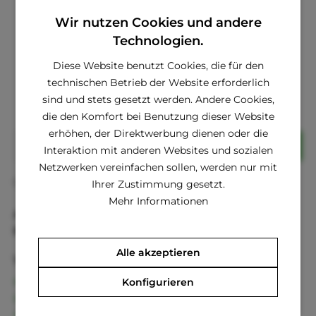
Wir nutzen Cookies und andere
Technologien.
Hinzufügen
Diese Website benutzt Cookies, die für den
ab € 6,25 *
€ 13,75 *
technischen Betrieb der Website erforderlich
sind und stets gesetzt werden. Andere Cookies,
die den Komfort bei Benutzung dieser Website
erhöhen, der Direktwerbung dienen oder die
In den
Warenkorb
Interaktion mit anderen Websites und sozialen
Netzwerken vereinfachen sollen, werden nur mit
Fragen zum Artikel?
Merken
Ihrer Zustimmung gesetzt.
Mehr Informationen
Artikel-Nr.:
3166RS
EAN
8414221531663
Alle akzeptieren
Vorteile
Kostenloser Versand ab € 60,- Bestellwert
Konfigurieren
Versand innerhalb von 24h*
30 Tage Geld-Zurück-Garantie