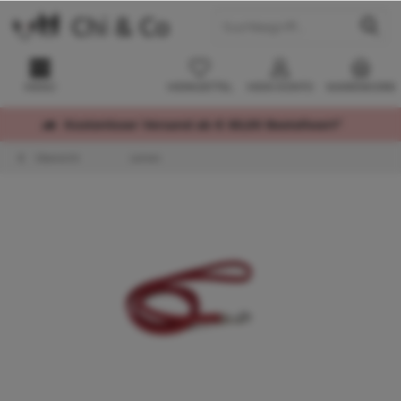
MENÜ
MERKZETTEL
MEIN KONTO
WARENKORB
Kostenloser Versand ab € 60,00 Bestellwert*
Übersicht
Leinen