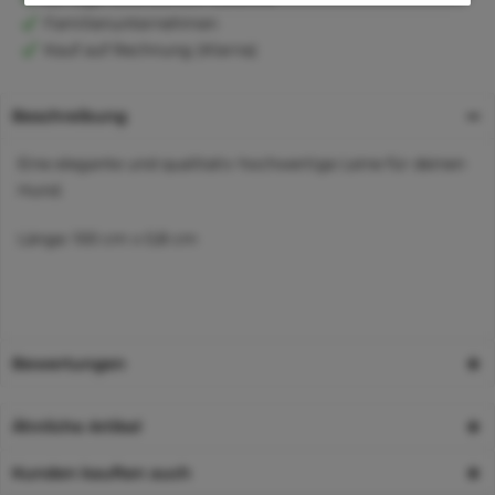
Familienunternehmen
Kauf auf Rechnung (Klarna)
Beschreibung
Eine elegante und qualitativ hochwertige Leine für deinen
Hund.
Länge: 100 cm x 0,8 cm
Bewertungen
Ähnliche Artikel
Kunden kauften auch